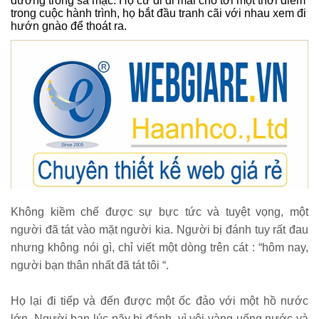
đường trong sa mạc. Họ cứ đi đi mãi cho tới một thời điểm
trong cuộc hành trình, họ bắt đầu tranh cãi với nhau xem đi
hướn gnào để thoát ra.
Không kiềm chế được sự bực tức và tuyệt vọng, một
người đã tát vào mặt người kia. Người bị đánh tuy rất đau
nhưng không nói gì, chỉ viết một dòng trên cát : “hôm nay,
người bạn thân nhất đã tát tôi “.
Họ lại đi tiếp và đến được một ốc đảo với một hồ nước
lớn. Người bạn lúc nãy bị đánh, vì vội vàng uống nước và