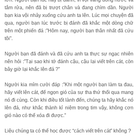
tắm rửa, nên đã bị trượt chân và đang chìm dần. Người
bạn kia vội nhảy xuống cứu anh ta lên. Lúc mọi chuyện đã
qua, người bạn lúc trước bị đánh đã khắc một dòng chữ
trên một phiến đá :”Hôm nay, người bạn thân nhất đã cứu
tôi”.
Người bạn đã đánh và đã cứu anh ta thực sự ngạc nhiên
nên hỏi :”Tại sao khi tớ đánh cậu, cậu lại viết trên cát, còn
bây giờ lại khắc lên đá ?”
Người kia mỉm cười đáp :”Khi một người bạn làm ta đau,
hãy viết lên cát, để ngọn gió của sự tha thứ thổi qua mang
nó đi cùng. Còn khi điều tốt lành đến, chúng ta hãy khắc nó
lên đá, như khắc thành kỉ niệm trong tim vậy, không cơn
gió nào có thể xóa đi được.”
Liệu chúng ta có thể học được “cách viết trên cát” không ?