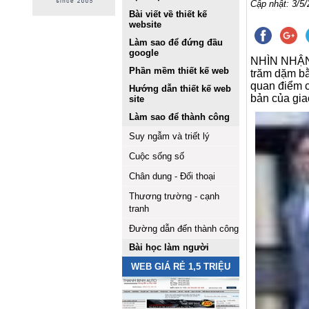
Cập nhật: 3/5/
Bài viết về thiết kế
website
Làm sao để đứng đầu
google
NHÌN NHẬN
Phần mềm thiết kế web
trăm dặm bằ
quan điểm c
Hướng dẫn thiết kế web
bản của gia
site
Làm sao để thành công
Suy ngẫm và triết lý
Cuộc sống số
Chân dung - Đối thoại
Thương trường - cạnh
tranh
Đường dẫn đến thành công
Bài học làm người
WEB GIÁ RẺ 1,5 TRIỆU