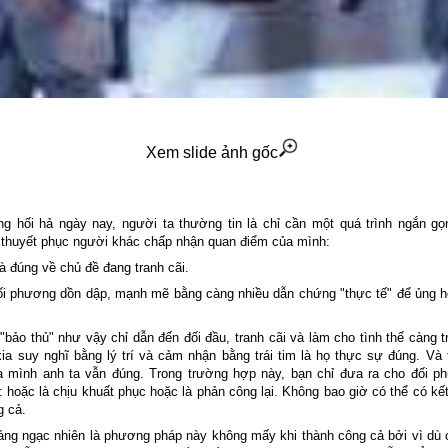
Xem slide ảnh gốc
ng hối hả ngày nay, người ta thường tin là chỉ cần một quá trình ngắn gọn
 thuyết phục người khác chấp nhận quan điểm của mình:
à đúng về chủ đề đang tranh cãi.
ối phương dồn dập, mạnh mẽ bằng càng nhiều dẫn chứng "thực tế" để ủng hộ
ảo thủ" như vậy chỉ dẫn đến đối đầu, tranh cãi và làm cho tình thế càng t
ia suy nghĩ bằng lý trí và cảm nhận bằng trái tim là họ thực sự đúng. Và 
 mình anh ta vẫn đúng. Trong trường hợp này, bạn chỉ đưa ra cho đối p
 hoặc là chịu khuất phục hoặc là phản công lại. Không bao giờ có thể có kết
g cả.
áng ngạc nhiên là phương pháp này không mấy khi thành công cả bởi vì dù 