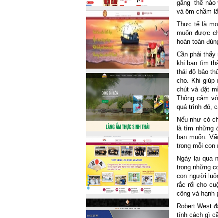
gắng
thế nào
và ôm chầm lấ
Thực tế là mọ
muốn được chấ
hoàn toàn đúng
Cần phải thấy 
khi bạn tìm t
thái độ bảo th
cho. Khi giúp
chút và đặt m
Thông cảm với
quá trình đó, 
Nếu như có ch
là tìm những 
bạn muốn. Vấn
trong mỗi con 
Ngày lại qua 
trong những c
con người luô
rắc rối cho c
công và hạnh 
Robert West đã
tính cách gì c