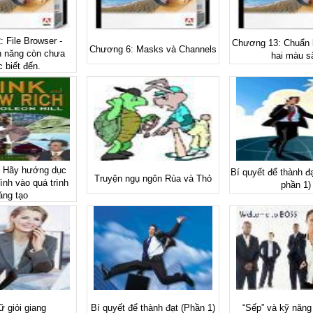
 File Browser -
Chương 13: Chuẩn b
Chương 6: Masks và Channels
h năng còn chưa
hai màu s
 biết đến.
 Hãy hướng dục
Bí quyết để thành đạ
Truyện ngụ ngôn Rùa và Thỏ
nh vào quá trình
phần 1)
áng tạo
 giỏi giang
Bí quyết để thành đạt (Phần 1)
“Sếp” và kỹ năng 