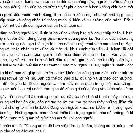
 và dẫn chứng bạn đưa ra có nhiều đến đâu chăng nữa, người ta vẫn chẳng 
y bạn nếu ý kiến của họ có sức thuyết phục hơn mà bạn không chịu xem xét
i người đều muốn mình đúng, ít ra cũng là đúng một chút về những gì họ t
p nhận và công nhận trí thông minh, ý kiến và tư tưởng của mình. Rất h
 về một vấn đề còn người kia thì hoàn toàn sai.
rằng những người khi đã tin là họ đúng không bao giờ chịu chấp nhận là bạ
hấy một vài điểm đúng trong
quan điểm của người ta
. Nói một cách khác, n
ủ tới chừng nào bạn thể hiện là mình có hiểu một chút về hoàn cảnh họ. Bạ
 người khác nhận thức đúng về một vài khía cạnh của vấn đề là bạn đã c
ình vào hoàn cảnh của người ta để hiểu thêm vì sao họ lại tin vào việc họ
 họ, họ sẽ cởi mở hơn và bắt đầu xem xét giá trị của những lập luận bạn 
cả hai vừa hiểu biết lẫn nhau thêm vì sao mỗi người lại suy nghĩ và hành độn
ìa khoá nào đó giúp bạn khiến người khác tán đồng quan điểm của mình thì 
điều tốt để nói về họ. Bạn có thể xỏ vào giày của họ và đi theo con đường
 đề cốt yếu là để cho người ta cảm thấy mình quan trọng. Lúc nào cũng có
người nếu bạn chịu dành thời gian để đánh giá công bằng và chính xác về họ
ngày, rồi bạn sẽ thấy những người có đầu óc bảo thủ chỉ nhìn thấy những đ
on người họ tiếp xúc, còn những người cởi mở sẽ nhìn thấy những điểm tốt
n cố chứng tỏ mình là 100% đúng còn người khác sai 100% là những người
uộc sống. Những người bảo thủ và thiếu tôn trọng người khác sẽ không có k
phúc trong mối quan hệ giữa con người với con người.
 nhận xét là: "Không có gì dễ hơn việc tìm ra lỗi lầm; không có tài năng, khô
ần cho công việc cãi nhau".