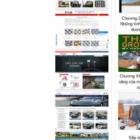
Chương 2:
Những tín
được
Chương XI
năng của mì
s
Sếp nữ