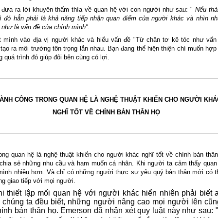
 đưa ra lời khuyên thấm thía về quan hệ với con người như sau: "
Nếu thà
ì đó hẳn phải là khả năng tiếp nhận quan điểm của người khác và nhìn nh
 như là vấn đề của chính mình".
 mình vào địa vị người khác và hiểu vấn đề "Từ chân tơ kẽ tóc như vấn
tạo ra môi trường tôn trọng lẫn nhau. Bạn đang thể hiện thiện chí muốn hợp 
g quá trình đó giúp đôi bên cùng có lợi.
ÀNH CÔNG TRONG QUAN HỆ LÀ NGHỆ THUẬT KHIẾN CHO NGƯỜI KHÁ
NGHĨ TỐT VỀ CHÍNH BẢN THÂN HỌ
ong quan hệ là nghệ thuật khiến cho người khác nghĩ tốt về chính bản thân
chia sẻ những nhu cầu và ham muốn cá nhân. Khi người ta cảm thấy quan 
mình nhiều hơn. Và chỉ có những người thực sự yêu quý bản thân mới có t
ng giao tiếp với mọi người.
hi thiết lập mối quan hệ với người khác hiển nhiên phải biết 
ư chúng ta đều biết, những người nâng cao mọi người lên cũ
ính bản thân họ. Emerson đã nhận xét quy luật này như sau: 