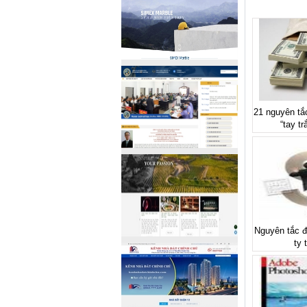
21 nguyên tắc
“tay t
Nguyên tắc đ
ty 