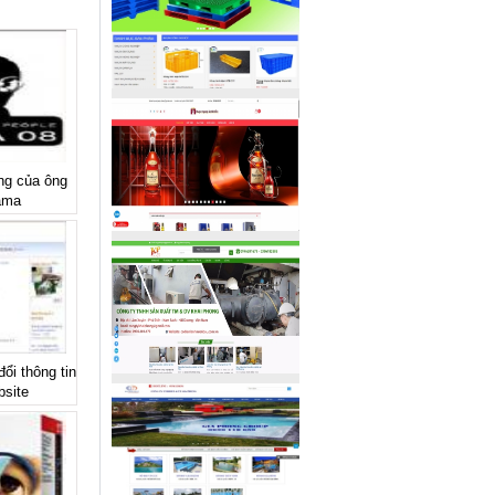
́ng của ông
ama
ổi thông tin
bsite