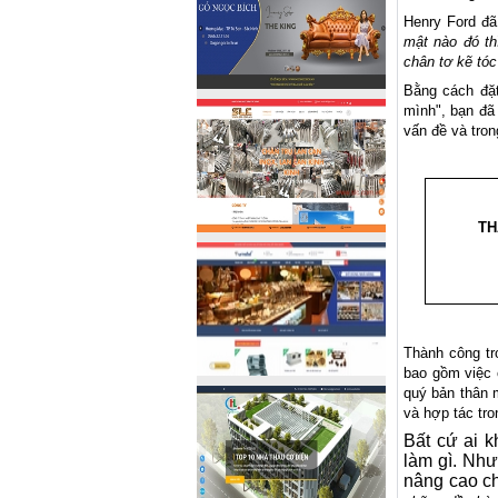
Henry Ford đã
mật nào đó th
chân tơ kẽ tóc
Bằng cách đặt
mình", bạn đã 
vấn đề và tron
TH
Thành công tr
bao gồm việc 
quý bản thân 
và hợp tác tro
Bất cứ ai k
làm gì. Nh
nâng cao ch