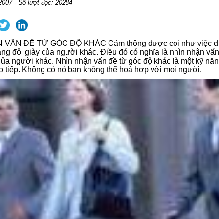
2007 - Số lượt đọc: 20284
 VẤN ĐỀ TỪ GÓC ĐỘ KHÁC Cảm thông được coi như việc đi
ng đôi giày của người khác. Điều đó có nghĩa là nhìn nhận vấn
ủa người khác. Nhìn nhận vấn đề từ góc độ khác là một kỹ năn
o tiếp. Không có nó bạn không thể hoà hợp với mọi người.