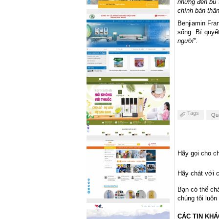
những đền bù 
chính bản thâ
Benjiamin Fran
sống. Bí quyết
người".
Tags
Qua
Hãy gọi cho ch
Hãy chát với c
Bạn có thể ch
chúng tôi luôn
CÁC TIN KHÁ