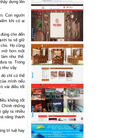
nhảy dựng lên
.
in. Con người
iếm khi có ai
n đúng cho đến
gười ta sẽ giữ
n cho. Họ cũng
ởi mở hơn một
 làm như thế.
đưa ra. Trong
g như vậy.
đó chỉ có thể
 của mình nếu
 vài điều tốt
.
iều không tốt
. Chính những
 gây ra nhiều
hả năng thành
ng trí tuệ hay