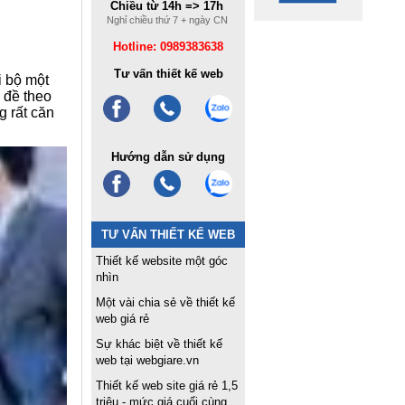
Chiều từ 14h => 17h
Nghỉ chiều thứ 7 + ngày CN
Hotline: 0989383638
Tư vấn thiết kế web
 bộ một
 đề theo
g rất căn
Hướng dẫn sử dụng
TƯ VẤN THIẾT KẾ WEB
Thiết kế website một góc
nhìn
Một vài chia sẻ về thiết kế
web giá rẻ
Sự khác biệt về thiết kế
web tại webgiare.vn
Thiết kế web site giá rẻ 1,5
triệu - mức giá cuối cùng