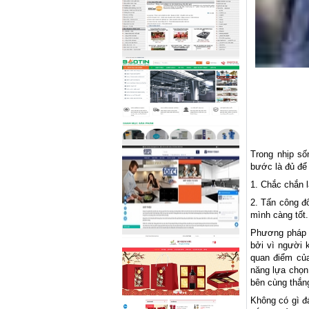
Trong nhịp số
bước là đủ để
1. Chắc chắn l
2. Tấn công đ
mình càng tốt.
Phương pháp "b
bởi vì người k
quan điểm của
năng lựa chọn:
bên cùng thắn
Không có gì đ