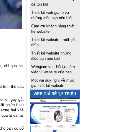
để tồn tại!
Thiết kế web giá rẻ và
những điều bạn nên biết
Cảm ơn khách hàng thiết
kế website
Thiết kế website - một góc
nhìn
Thiết kế website những
điều bạn nên biết
, chỉ qua hai
Webgiare.vn - Nỗ lực làm
việc vì website của bạn
Một vài suy nghĩ về mức
giá thiết kế website
 tình thế của
WEB GIÁ RẺ 1,5 TRIỆU
rở lên gay gắt
tất nhiên theo
hương hai khả
 quả là cả hai
cho bạn có cố