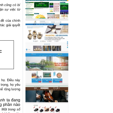
nh công có bí
ận sự việc từ
 đề của chính
tác giải quyết
C
 họ. Điều này
trọng, họ yêu
hể rộng lượng
anh ta đang
ng phần nào
"
Một trong số