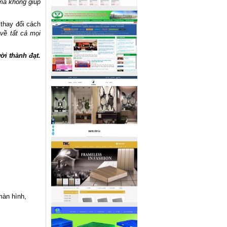
 mà không giúp
 thay đổi cách
 về tất cả mọi
ời thành đạt.
màn hình,