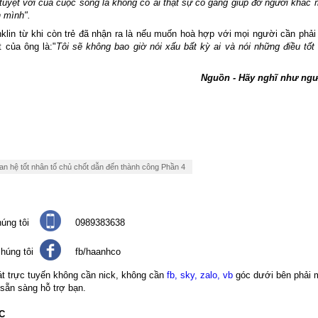
tuyệt vời của cuộc sống là không có ai thật sự cố gắng giúp đỡ người khác
n mình".
klin từ khi còn trẻ đã nhận ra là nếu muốn hoà hợp với mọi người cần phải
 của ông là:"
Tôi sẽ không bao giờ nói xấu bất kỳ ai và nói những điều tốt
Nguồn - Hãy nghĩ như ngư
n hệ tốt nhân tố chủ chốt dẫn đến thành công Phần 4
úng tôi
0989383638
húng tôi
fb/haanhco
át trực tuyến không cần nick, không cần
fb, sky, zalo, vb
góc dưới bên phải 
 sẵn sàng hỗ trợ bạn.
C