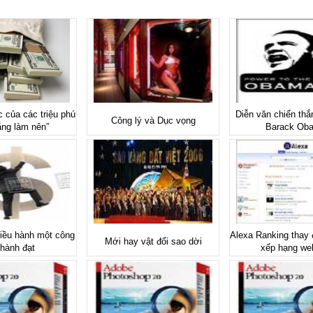
 của các triệu phú
Diễn văn chiến thă
Công lý và Dục vọng
rắng làm nên”
Barack Ob
iều hành một công
Alexa Ranking thay đ
Mới hay vật đổi sao dời
thành đạt
xếp hạng we