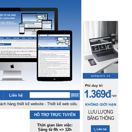
Liên hệ
 thiết kế website
-
Thiết kế web siêu rẻ 1,5 tr
-
Hosting đặt tại fpt không h
HỖ TRỢ TRỰC TUYẾN
Thời gian làm việc:
Sáng từ 8h => 12h