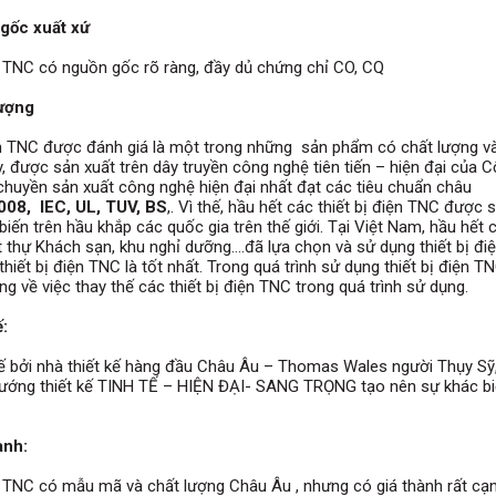
gốc xuất xứ
TNC có nguồn gốc rõ ràng, đầy dủ chứng chỉ CO, CQ
 lượng
TNC được đánh giá là một trong những sản phẩm có chất lượng và
ay, được sản xuất trên dây truyền công nghệ tiên tiến – hiện đại của 
chuyền sản xuất công nghệ hiện đại nhất đạt các tiêu chuẩn châu
08, IEC, UL, TUV, BS
,. Vì thế, hầu hết các thiết bị điện TNC được 
 biến trên hầu khắp các quốc gia trên thế giới. Tại Việt Nam, hầu hết 
t thự Khách sạn, khu nghỉ dưỡng….đã lựa chọn và sử dụng thiết bị đi
hiết bị điện TNC là tốt nhất. Trong quá trình sử dụng thiết bị điện TN
ắng về việc thay thế các thiết bị điện TNC trong quá trình sử dụng.
ế:
bởi nhà thiết kế hàng đầu Châu Âu – Thomas Wales người Thụy Sỹ
ớng thiết kế TINH TẾ – HIỆN ĐẠI- SANG TRỌNG tạo nên sự khác bi
thành:
TNC có mẫu mã và chất lượng Châu Âu , nhưng có giá thành rất cạn