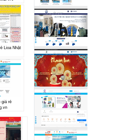
rẻ Lioa Nhật
 giá rẻ
g.vn