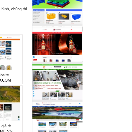
hình, chúng tôi
bsite
D.COM
 giá rẻ
ME.VN