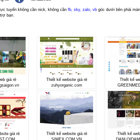
trực tuyến không cần nick, không cần
fb, sky, zalo, vb
góc dưới bên phải màn 
trợ bạn.
eb giá rẻ
Thiết kế website giá rẻ
Thiết kế we
gsaigon.vn
zuhyorganic.com
GREENME
site giá rẻ
Thiết kế website giá rẻ
Thiết kế web
ST.COM
SIMEX.COM.VN
DANLOIDAM