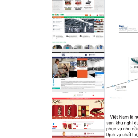
Việt Nam là nướ
sạn, khu nghỉ d
phục vụ nhu cầ
Dịch vụ chất l