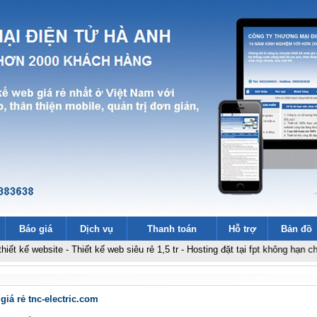
Báo giá
Dịch vụ
Thanh toán
Hỗ trợ
Bản đồ
bsite
-
Thiết kế web siêu rẻ 1,5 tr
-
Hosting đặt tại fpt không hạn chế băng t
giá rẻ tnc-electric.com