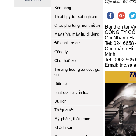
Cập nhật: 9/24/20
Bán hàng
Thiết bị y tế, xét nghiệm
Ô tô, phụ tùng, nội thất xe
Đại diện tại V
CÔNG TY CỔ 
Máy tính, máy in, di động
Chi Nhánh Hà
Đồ chơi trẻ em
Tel: 024 6658 
Chi nhánh Hồ 
Công ty
Minh
Tel: 0902 505
Cho thuê xe
Email: tnc.sa
Trường học, giáo dục, gia
sư
Điện tử
Luật sư, tư vấn luật
Du lịch
Thiệp cưới
Mỹ phẩm, thời trang
Khách sạn