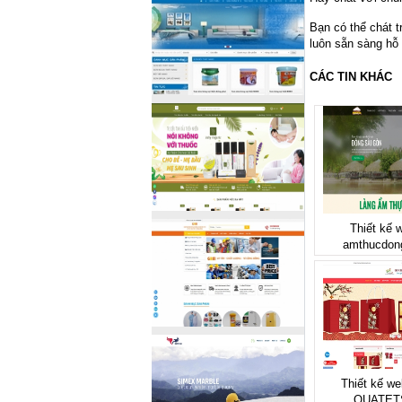
Bạn có thể chát 
luôn sẵn sàng hỗ 
CÁC TIN KHÁC
Thiết kế w
amthucdon
Thiết kế web
QUATET