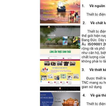
1. Về nguồn 
Thiết bị điện 
2. Về chất
Thiết bị điện 
thế giới hiện n
Bang Đức. Dây 
Âu
ISO9001:20
rộng rãi và phổ
như căn hộ, biệ
chất lượng của t
không phải lo l
3. Về thiết k
Được thiết kế 
TNC mang xu hư
gian sử dụng.
4. Về giá 
Thiết bị điện 