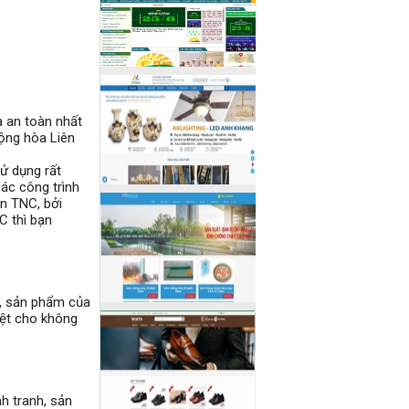
 an toàn nhất
Cộng hòa Liên
sử dụng rất
các công trình
ện TNC, bởi
C thì bạn
, sản phẩm của
ệt cho không
h tranh, sản