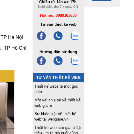
Chiều từ 14h => 17h
Nghỉ chiều thứ 7 + ngày CN
Hotline: 0989383638
Tư vấn thiết kế web
 TP Hà Nội
ú, TP Hồ Chí
Hướng dẫn sử dụng
TƯ VẤN THIẾT KẾ WEB
Thiết kế website một góc
nhìn
Một vài chia sẻ về thiết kế
web giá rẻ
Sự khác biệt về thiết kế
web tại webgiare.vn
Thiết kế web site giá rẻ 1,5
triệu - mức giá cuối cùng