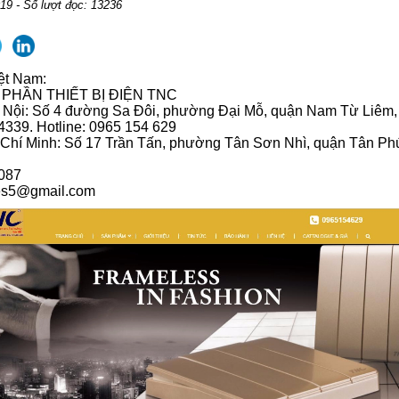
19 - Số lượt đọc: 13236
iệt Nam:
PHẦN THIẾT BỊ ĐIỆN TNC
 Nội: Số 4 đường Sa Đôi, phường Đại Mỗ, quận Nam Từ Liêm,
4339. Hotline: 0965 154 629
Chí Minh: Số 17 Trần Tấn, phường Tân Sơn Nhì, quận Tân Ph
 087
les5@gmail.com