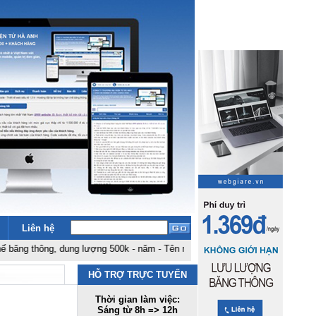
Liên hệ
hông, dung lượng 500k - năm
-
Tên miền .com .net giá rẻ nhất Việt Nam: 180k
HỖ TRỢ TRỰC TUYẾN
Thời gian làm việc:
Sáng từ 8h => 12h