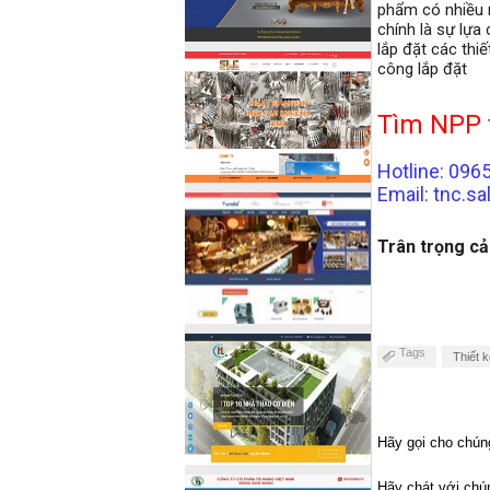
phẩm có nhiều m
chính là sự lựa
lắp đặt các thiế
công lắp đặt
Tìm NPP 
Hotline: 096
Email: tnc.
Trân trọng c
Tags
Thiết k
Hãy gọi cho chúng
Hãy chát với chún