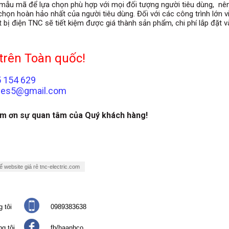
ẫu mã để lựa chọn phù hợp với mọi đối tượng người tiêu dùng, nên 
 chọn hoàn hảo nhất của người tiêu dùng. Đối với các công trình lớn v
t bị điện TNC sẽ tiết kiệm được giá thành sản phẩm, chi phí lắp đặt và
trên Toàn quốc!
5 154 629
sales5@gmail.com
ảm ơn sự quan tâm của Quý khách hàng!
ế website giá rẻ tnc-electric.com
 tôi
0989383638
g tôi
fb/haanhco