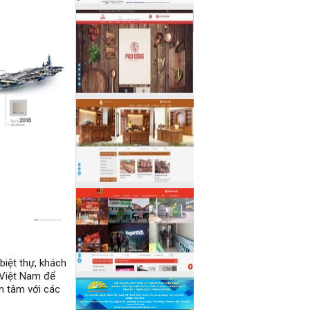
biệt thự, khách
 Việt Nam để
n tâm với các