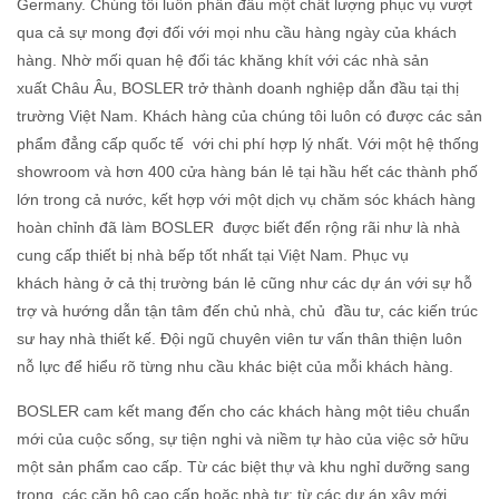
Germany. Chúng tôi luôn phấn đấu một chất lượng phục vụ vượt
qua cả sự mong đợi đối với mọi nhu cầu hàng ngày của khách
hàng. Nhờ mối quan hệ đối tác khăng khít với các nhà sản
xuất Châu Âu, BOSLER trở thành doanh nghiệp dẫn đầu tại thị
trường Việt Nam. Khách hàng của chúng tôi luôn có được các sản
phẩm đẳng cấp quốc tế với chi phí hợp lý nhất. Với một hệ thống
showroom và hơn 400 cửa hàng bán lẻ tại hầu hết các thành phố
lớn trong cả nước, kết hợp với một dịch vụ chăm sóc khách hàng
hoàn chỉnh đã làm BOSLER được biết đến rộng rãi như là nhà
cung cấp thiết bị nhà bếp tốt nhất tại Việt Nam. Phục vụ
khách hàng ở cả thị trường bán lẻ cũng như các dự án với sự hỗ
trợ và hướng dẫn tận tâm đến chủ nhà, chủ đầu tư, các kiến trúc
sư hay nhà thiết kế. Ðội ngũ chuyên viên tư vấn thân thiện luôn
nỗ lực để hiểu rõ từng nhu cầu khác biệt của mỗi khách hàng.
BOSLER cam kết mang đến cho các khách hàng một tiêu chuẩn
mới của cuộc sống, sự tiện nghi và niềm tự hào của việc sở hữu
một sản phẩm cao cấp. Từ các biệt thự và khu nghỉ dưỡng sang
trọng, các căn hộ cao cấp hoặc nhà tư; từ các dự án xây mới