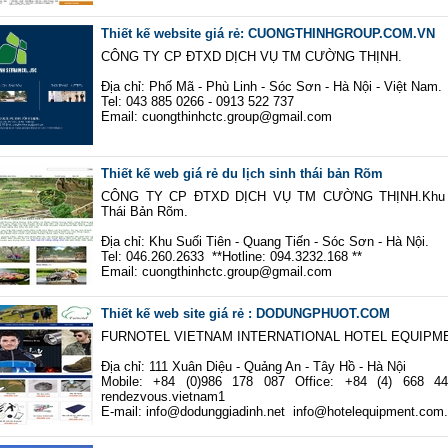
Thiết kế website giá rẻ: CUONGTHINHGROUP.COM.VN
CÔNG TY CP ĐTXD DỊCH VỤ TM CƯỜNG THỊNH.
Địa chỉ: Phố Mã - Phù Linh - Sóc Sơn - Hà Nội - Việt Nam.
Tel: 043 885 0266 - 0913 522 737
Email: cuongthinhctc.group@gmail.com
Thiết kế web giá rẻ du lịch sinh thái bản Rõm
CÔNG TY CP ĐTXD DỊCH VỤ TM CƯỜNG THỊNH.Khu D
Thái Bản Rõm.
Địa chỉ: Khu Suối Tiên - Quang Tiến - Sóc Sơn - Hà Nội.
Tel: 046.260.2633 **Hotline: 094.3232.168 **
Email: cuongthinhctc.group@gmail.com
Thiết kế web site giá rẻ : DODUNGPHUOT.COM
FURNOTEL VIETNAM INTERNATIONAL HOTEL EQUIPM
Địa chỉ: 111 Xuân Diệu - Quảng An - Tây Hồ - Hà Nội
Mobile: +84 (0)986 178 087 Office: +84 (4) 668 4
rendezvous.vietnam1
E-mail: info@dodunggiadinh.net info@hotelequipment.com