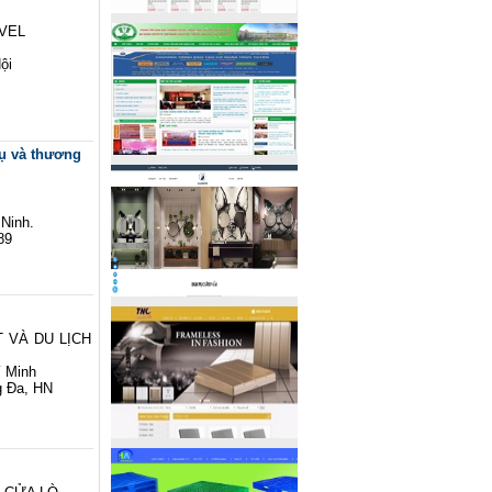
VEL
ội
vụ và thương
 Ninh.
89
 VÀ DU LỊCH
í Minh
g Đa, HN