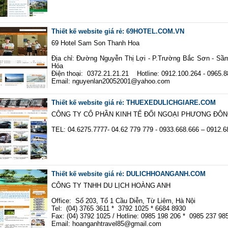
Thiết kế website giá rẻ: 69HOTEL.COM.VN
69 Hotel Sam Son Thanh Hoa
Địa chỉ: Đường Nguyễn Thị Lợi - P.Trường Bắc Sơn - Sầ
Hóa
Điện thoại: 0372.21.21.21 Hotline: 0912.100.264 - 0965.
Email: nguyenlan20052001@yahoo.com
Thiết kế website giá rẻ: THUEXEDULICHGIARE.COM
CÔNG TY CỔ PHẦN KINH TẾ ĐỐI NGOẠI PHƯƠNG ĐÔ
TEL: 04.6275.7777- 04.62 779 779 - 0933.668.666 – 0912.6
Thiết kế website giá rẻ: DULICHHOANGANH.COM
CÔNG TY TNHH DU LỊCH HOÀNG ANH
Office: Số 203, Tổ 1 Cầu Diễn, Từ Liêm, Hà Nội
Tel: (04) 3765 3611 * 3792 1025 * 6684 8930
Fax: (04) 3792 1025 / Hotline: 0985 198 206 * 0985 237 98
Email: hoanganhtravel85@gmail.com