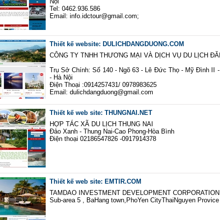
Nội
Tel: 0462.936.586
Email: info.idctour@gmail.com;
Thiết kế website: DULICHDANGDUONG.COM
CÔNG TY TNHH THƯƠNG MẠI VÀ DỊCH VỤ DU LỊCH
Trụ Sở Chính: Số 140 - Ngõ 63 - Lê Đức Thọ - Mỹ Đình II
- Hà Nội
Điện Thoại :0914257431/ 0978983625
Email: dulichdangduong@gmail.co
Thiết kế web site: THUNGNAI.NET
HỢP TÁC XÃ DU LỊCH THUNG NAI
Đảo Xanh - Thung Nai-Cao Phong-Hòa Bình
Điện thoại 02186547826 -0917914378
Thiết kế web site: EMTIR.COM
TAMDAO INVESTMENT DEVELOPMENT CORPORATION (
Sub-area 5 , BaHang town,PhoYen CityThaiNguyen Provice