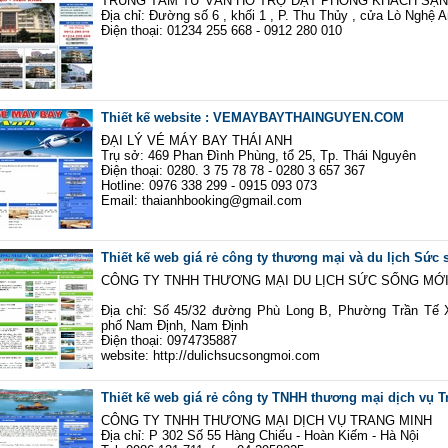
TRUNG TÂM TƯ VẤN HỖ TRỢ ĐẶT PHÒNG KHÁCH SẠN
Địa chỉ: Đường số 6 , khối 1 , P. Thu Thủy , cửa Lò Nghệ 
Điện thoại: 01234 255 668 - 0912 280 010
Thiết kế website : VEMAYBAYTHAINGUYEN.COM
ĐẠI LÝ VÉ MÁY BAY THÁI ANH
Trụ sở: 469 Phan Đình Phùng, tổ 25, Tp. Thái Nguyên
Điện thoại: 0280. 3 75 78 78 - 0280 3 657 367
Hotline: 0976 338 299 - 0915 093 073
Email: thaianhbooking@gmail.com
Thiết kế web giá rẻ công ty thương mại và du lịch Sức
CÔNG TY TNHH THƯƠNG MẠI DU LỊCH SỨC SỐNG MỚ
Địa chỉ: Số 45/32 đường Phù Long B, Phường Trần Tế
phố Nam Định, Nam Định
Điện thoại: 0974735887
website: http://dulichsucsongmoi.com
Thiết kế web giá rẻ công ty TNHH thương mại dịch vụ 
CÔNG TY TNHH THƯƠNG MẠI DỊCH VỤ TRANG MINH
Địa chỉ: P 302 Số 55 Hàng Chiếu - Hoàn Kiếm - Hà Nội