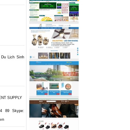
u Lịch Sinh
ENT SUPPLY
44 89 Skype:
.vn