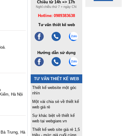
Chiều từ 14h => 17h
Nghỉ chiều thứ 7 + ngày CN
Hotline: 0989383638
Tư vấn thiết kế web
oá.
7
Hướng dẫn sử dụng
TƯ VẤN THIẾT KẾ WEB
Thiết kế website một góc
n
nhìn
 Kiếm, Hà Nội
Một vài chia sẻ về thiết kế
web giá rẻ
Sự khác biệt về thiết kế
web tại webgiare.vn
Thiết kế web site giá rẻ 1,5
 Bà Trưng, Hà
triệu - mức giá cuối cùng