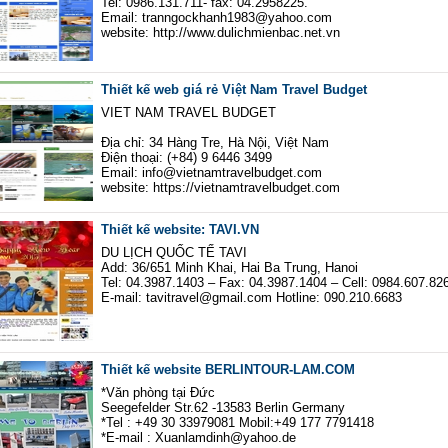
Tel: 0986.131.711- fax: 04.2958225.
Email: tranngockhanh1983@yahoo.com
website: http://www.dulichmienbac.net.vn
Thiết kế web giá rẻ Việt Nam Travel Budget
VIET NAM TRAVEL BUDGET
Địa chỉ: 34 Hàng Tre, Hà Nội, Việt Nam
Điện thoại: (+84) 9 6446 3499
Email: info@vietnamtravelbudget.com
website: https://vietnamtravelbudget.com
Thiết kế website: TAVI.VN
DU LỊCH QUỐC TẾ TAVI
Add: 36/651 Minh Khai, Hai Ba Trung, Hanoi
Tel: 04.3987.1403 – Fax: 04.3987.1404 – Cell: 0984.607.82
E-mail: tavitravel@gmail.com Hotline: 090.210.6683
Thiết kế website BERLINTOUR-LAM.COM
*Văn phòng tại Đức
Seegefelder Str.62 -13583 Berlin Germany
*Tel : +49 30 33979081 Mobil:+49 177 7791418
*E-mail : Xuanlamdinh@yahoo.de