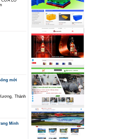
 CỬA LÒ
An
 sống mới
I
 Xương, Thành
Trang Minh