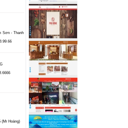
m Sơn - Thanh
88.99.66
NG
8.6666
5 (Mr Hoàng)