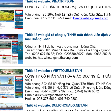
Thiết kế website: VINATRIPS.VN
CÔNG TY CỔ PHẨN THƯƠNG MẠI VÀ DU LỊCH BEETRA
Văn phòng: Số 16A, Ngõ 12 Trần Quý Kiên, Cầu Giấy, Hà N
Điện thoại: 01662 111 525 Email:
Beetravel98@gmail.com
Thiết kế web giá rẻ công ty TNHH một thành viên dịch 
mại Hoàng Chất
Công ty TNHH du lịch và thương mại Hoàng Chất
Trụ sở chính: 101 Vườn Đào - Bãi Cháy - Hạ Long - Quảng
Tel: 0203.627.56.58; FAX: 02033846027; Mobi: 0936.282.3
website: http://hoangchathalong.com
Thiết kế website : VIETTOUR.NET.VN
CÔNG TY CỔ PHẦN VĂN HÓA GIÁO DỤC NGHỆ THUẬT
VIỆT
Văn phòng SG: Số 89 Hồng Hà, Quận Tân Bình, TP. Hồ Ch
Văn phòng HN: Số 8, Ngõ 378 Lê Duẩn, Phương Liên, Đốn
Điện thoại: (84-4) 6294 9782; Fax: (84-4) 6276 6872
Email: dulichviet@viettour.net.vn;
Hotline: 098.375.6619; 091.740.2882
Thiết kế website: DULICHCUALO.NET.VN