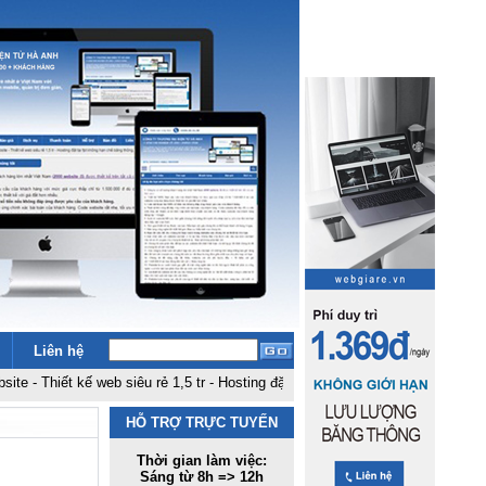
Liên hệ
hiết kế web siêu rẻ 1,5 tr
-
Hosting đặt tại fpt không hạn chế băng thông, du
HỖ TRỢ TRỰC TUYẾN
Thời gian làm việc:
Sáng từ 8h => 12h