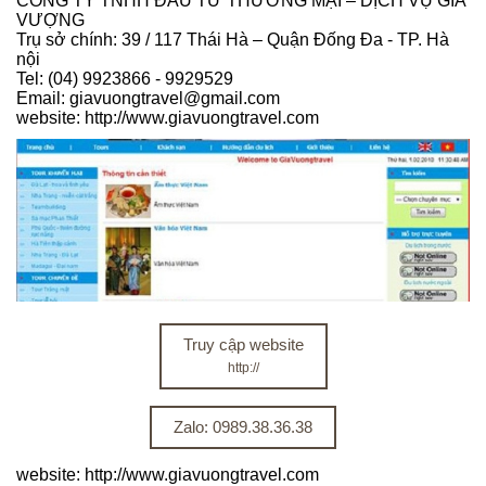
CÔNG TY TNHH ĐẦU TƯ THƯƠNG MẠI – DỊCH VỤ GIA
VƯỢNG
Trụ sở chính: 39 / 117 Thái Hà – Quận Đống Đa - TP. Hà
nội
Tel: (04) 9923866 - 9929529
Email: giavuongtravel@gmail.com
website: http://www.giavuongtravel.com
Truy cập website
http://
Zalo: 0989.38.36.38
website: http://www.giavuongtravel.com