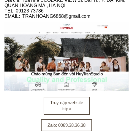
Địa chỉ: Tòa nhà ECOLAKE VIEW 32 Đại Từ, P. ĐẠI KIM,
QUẬN HOÀNG MAI, HÀ NỘI
TEL: 09123 73786
EMAIL: TRANHOANG6868@gmail.com
Truy cập website
http://
Zalo: 0989.38.36.38