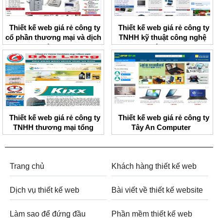
Thiết kế web giá rẻ công ty
Thiết kế web giá rẻ công ty
cổ phần thương mại và dịch
TNHH kỹ thuật công nghệ
vụ Trường Thủy
Thiên Bảo
Thiết kế web giá rẻ công ty
Thiết kế web giá rẻ công ty
TNHH thương mại tổng
Tây An Computer
hợp Bảo Long
Trang chủ
Khách hàng thiết kế web
Dịch vụ thiết kế web
Bài viết về thiết kế website
Làm sao để đứng đầu
Phần mềm thiết kế web