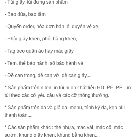
- Túi giấy, túi đựng sản phẩm
- Bao đũa, bao tăm
- Quyển order, hóa đơn bán lẻ, quyển vé xe,
- Phôi giấy khen, phôi bằng khen,
- Tag treo quần áo hay mác giấy,
- Tem, thẻ bảo hành, sổ bảo hành và
- Đề can trong, đề can vỡ, đề can giấy....
*
Sản phẩm trên nilon: in túi nilon chất liệu HD, PE, PP....in
túi theo các cỡ yêu cầu và các cỡ thông thường.
*
Sản phẩm trên da và giả da: menu, trình ký da, kẹp bill
thanh toán....
*
Các sản phẩm khác : thẻ nhựa, mác vải, mác cổ, mác
sườn, khung giấy khen, khung bằng khen....