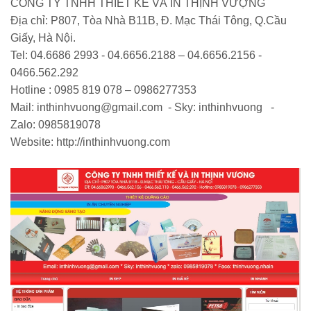
C
Ô
NG TY TNHH THIẾT KẾ VÀ IN THỊNH VƯỢNG
Địa chỉ: P807, Tòa Nhà B11B, Đ. Mạc Thái Tông, Q.Cầu
Giấy, Hà Nội.
Tel: 04.6686 2993 - 04.6656.2188 – 04.6656.2156 -
0466.562.292
Hotline : 0985 819 078 – 0986277353
Mail: inthinhvuong@gmail.com
-
Sky: inthinhvuong
-
Zalo: 0985819078
Website: http://inthinhvuong.com