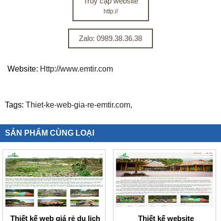
Truy cập website
http://
Zalo: 0989.38.36.38
Website:
Http://www.emtir.com
Tags:
Thiet-ke-web-gia-re-emtir.com,
SẢN PHẨM CÙNG LOẠI
Thiết kế web giá rẻ du lịch
Thiết kế website