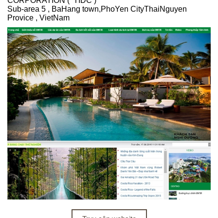
CORPORATION ( TIDC )
Sub-area 5 , BaHang town,PhoYen CityThaiNguyen
Provice , VietNam