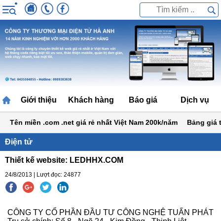
Giới thiệu
Khách hàng
Báo giá
Dịch vụ
Tên miền .com .net giá rẻ nhất Việt Nam 200k/năm
Bảng giá thiế
Điện tử
Thiết kế website: LEDHHX.COM
24/8/2013 | Lượt đọc: 24877
CÔNG TY CỔ PHẦN ĐẦU TƯ CÔNG NGHỆ TUẤN PHÁT