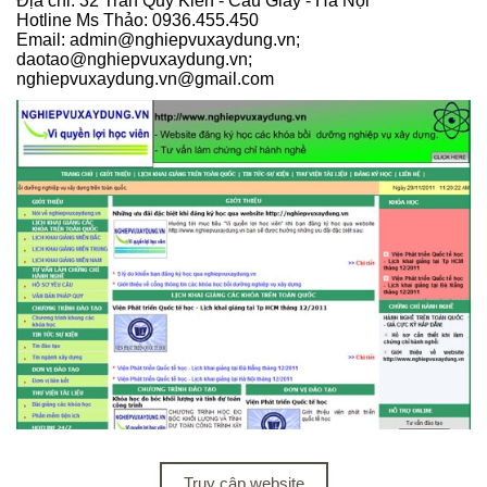
Địa chỉ: 32 Trần Quý Kiên - Cầu Giấy - Hà Nội
Hotline Ms Thảo: 0936.455.450
Email: admin@nghiepvuxaydung.vn;
daotao@nghiepvuxaydung.vn;
nghiepvuxaydung.vn@gmail.com
Truy cập website