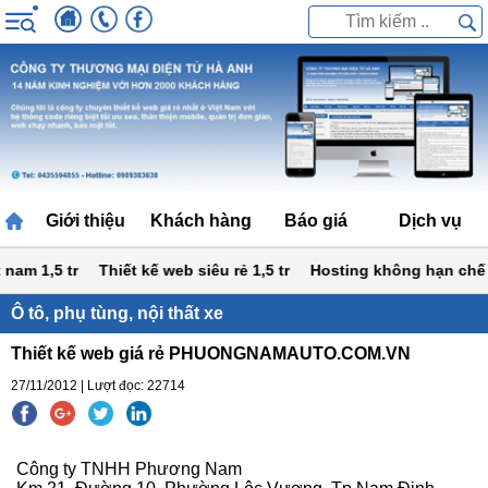
Giới thiệu
Khách hàng
Báo giá
Dịch vụ
am 1,5 tr
Thiết kế web siêu rẻ 1,5 tr
Hosting không hạn chế b
Ô tô, phụ tùng, nội thất xe
Thiết kế web giá rẻ PHUONGNAMAUTO.COM.VN
27/11/2012 | Lượt đọc: 22714
Công ty TNHH Phương Nam