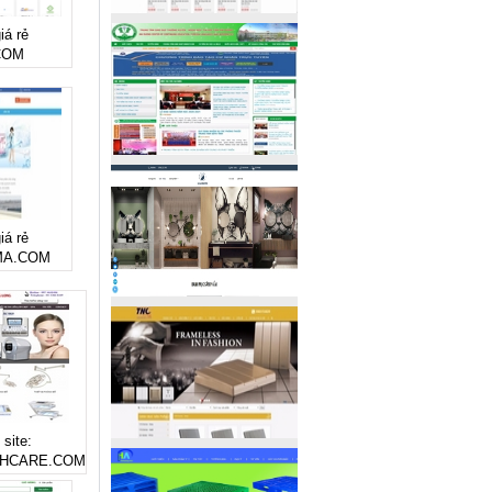
iá rẻ
COM
iá rẻ
MA.COM
 site:
HCARE.COM