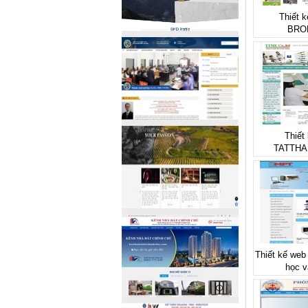
Thiết k
BRO
Thiết
TATTH
Thiết kế web 
học v