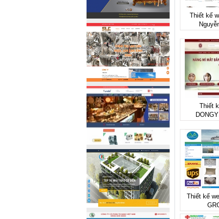
Thiết kế w
Nguyễ
Thiết 
DONGY
Thiết kế w
GR