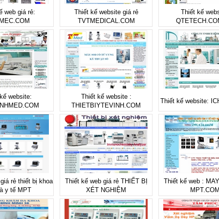
ế web giá rẻ:
Thiết kế website giá rẻ
Thiết kế webs
MEC.COM
TVTMEDICAL.COM
QTETECH.CO
 kế website:
Thiết kế website :
Thiết kế website: 
ANHMED.COM
THIETBIYTEVINH.COM
giá rẻ thiết bị khoa
Thiết kế web giá rẻ THIẾT BỊ
Thiết kế web : M
à y tế MPT
XÉT NGHIỆM
MPT.CO