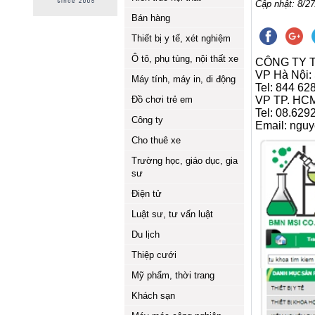
Cập nhật: 8/27
Bán hàng
Thiết bị y tế, xét nghiệm
Ô tô, phụ tùng, nội thất xe
CÔNG TY T
VP Hà Nội:
Máy tính, máy in, di động
Tel: 844 62
Đồ chơi trẻ em
VP TP. HCM:
Tel: 08.62
Công ty
Email: ngu
Cho thuê xe
Trường học, giáo dục, gia
sư
Điện tử
Luật sư, tư vấn luật
Du lịch
Thiệp cưới
Mỹ phẩm, thời trang
Khách sạn