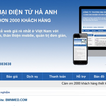
Báo giá
Dịch vụ
Thanh toán
Hỗ trợ
Bản đồ
Cảm ơn 2000 khách hàng thiết kế websi
ét nghiệm
bsite: BMNMED.COM