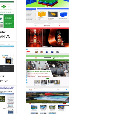
ite:
AN.VN
ite:
om.vn