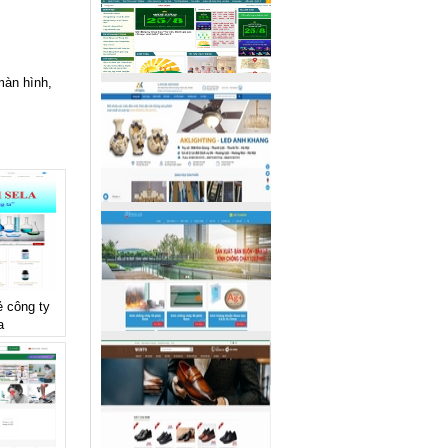
màn hình,
ẻ công ty
a