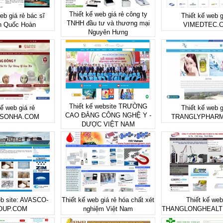
Thiết kế web giá rẻ công ty
eb giá rẻ bác sĩ
Thiết kế web g
TNHH đầu tư và thương mại
n Quốc Hoàn
VIMEDTEC.
Nguyên Hưng
Thiết kế website TRƯỜNG
kế web giá rẻ
Thiết kế web g
CAO ĐẲNG CÔNG NGHỆ Y -
SONHA.COM
TRANGLYPHAR
DƯỢC VIỆT NAM
eb site: AVASCO-
Thiết kế web giá rẻ hóa chất xét
Thiết kế web
OUP.COM
nghiệm Việt Nam
THANGLONGHEALT