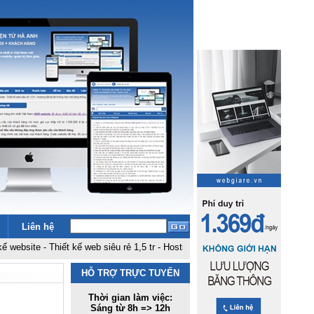
Liên hệ
te
-
Thiết kế web siêu rẻ 1,5 tr
-
Hosting đặt tại fpt không hạn chế băng thôn
HỖ TRỢ TRỰC TUYẾN
Thời gian làm việc:
Sáng từ 8h => 12h