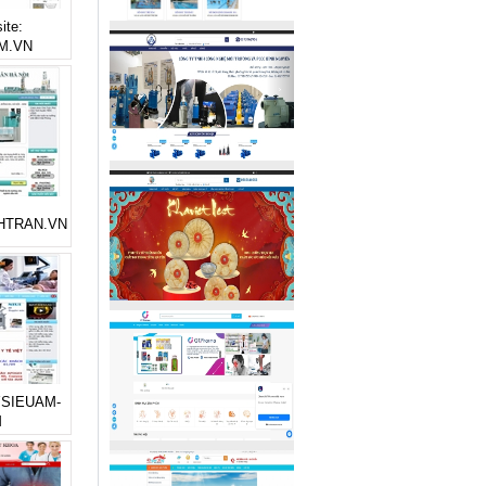
ite:
M.VN
ICHTRAN.VN
AYSIEUAM-
M