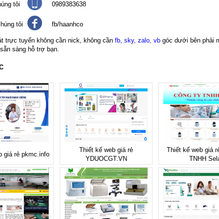
úng tôi
0989383638
húng tôi
fb/haanhco
át trực tuyến không cần nick, không cần
fb, sky, zalo, vb
góc dưới bên phải 
 sẵn sàng hỗ trợ bạn.
C
Thiết kế web giá rẻ
Thiết kế web giá r
b giá rẻ pkmc.info
YDUOCGT.VN
TNHH Sel