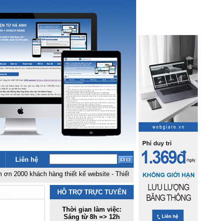
Liên hệ
 khách hàng thiết kế website
-
Thiết kế web siêu rẻ 1,5 tr
-
Hosting đặt tại 
HỖ TRỢ TRỰC TUYẾN
Thời gian làm việc:
Sáng từ 8h => 12h