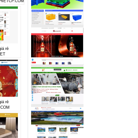
HIETCP.COM
iá rẻ
NET
iá rẻ
.COM