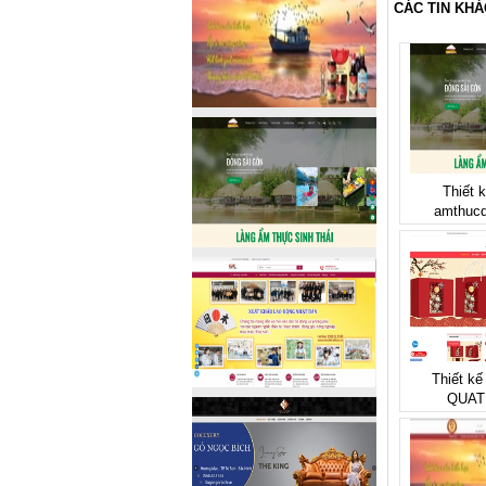
CÁC TIN KHÁ
Thiết 
amthucd
Thiết kế
QUAT