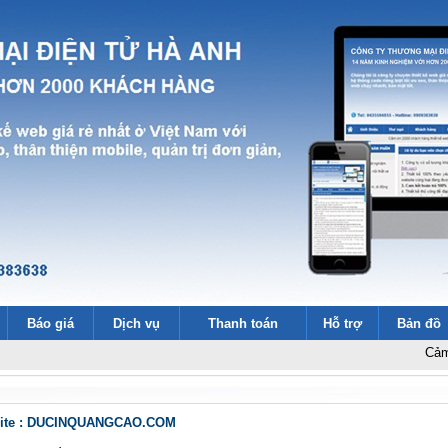
Báo giá
Dịch vụ
Thanh toán
Hỗ trợ
Bản đồ
Cảm ơn 2000
bsite : DUCINQUANGCAO.COM