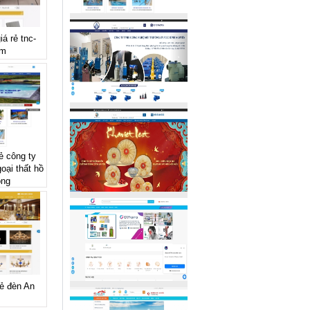
iá rẻ tnc-
om
ẻ công ty
oại thất hồ
ong
rẻ đèn An