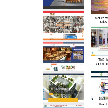
Thiết kế 
MẮM 
Thiết 
CHOTHI
Thiết 