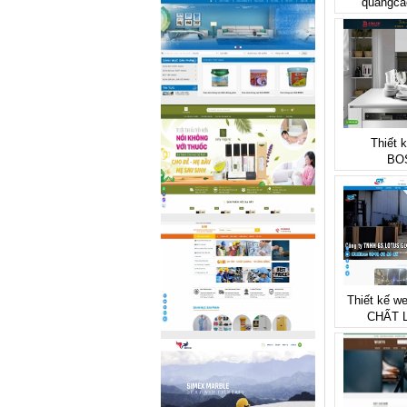
quangca
Thiết 
BO
Thiết kế w
CHẤT 