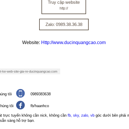
Truy cập website
http://
Zalo: 0989.38.36.38
Website:
Http://www.ducinquangcao.com
et-ke-web-site-gia-re-ducinquangcao.com
úng tôi
0989383638
húng tôi
fb/haanhco
át trực tuyến không cần nick, không cần
fb, sky, zalo, vb
góc dưới bên phải 
 sẵn sàng hỗ trợ bạn.