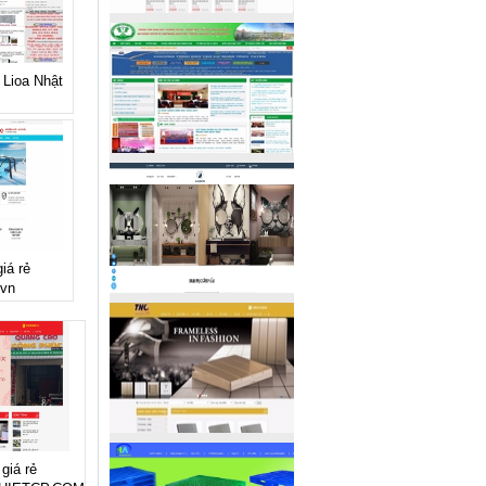
 Lioa Nhật
iá rẻ
.vn
giá rẻ