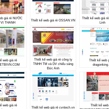
web giá rẻ NƯỚC
Thiết kế web giá rẻ
Thiết kế web giá rẻ OSSAN.VN
VỊ THANH
Linh
Thiết kế web giá rẻ công ty
kế web giá rẻ
Thiết kế web g
TNHH TM và DV chiếu sáng
ETBIVN.COM
dragonking
Đức Anh
kế web giá rẻ
Thiết kế web 
Thiết kế web giá rẻ cvntech.vn