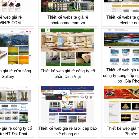
kế web giá rẻ
Thiết kế website giá rẻ
Thiết kế website g
WIN75.COM
photohome.com.vn
electric.c
Thiết kế web giá r
b giá rẻ cửa hàng
Thiết kế web giá rẻ công ty cổ
công ty cung cấp ng
 Gallery
phần Đinh Việt
bơi Gia Ph
 giá rẻ công ty cổ
Thiết kế web giá rẻ lưới cáp bảo
Thiết kế web giá 
tư HT Đại Phát
vệ chung cư
Phước