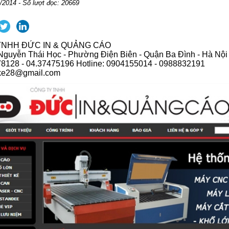
/2014 - Số lượt đọc: 20669
TNHH ĐỨC IN & QUẢNG CÁO
 Nguyễn Thái Học - Phường Điện Biên - Quận Ba Đình - Hà Nội
78128 - 04.37475196 Hotline: 0904155014 - 0988832191
etke28@gmail.com