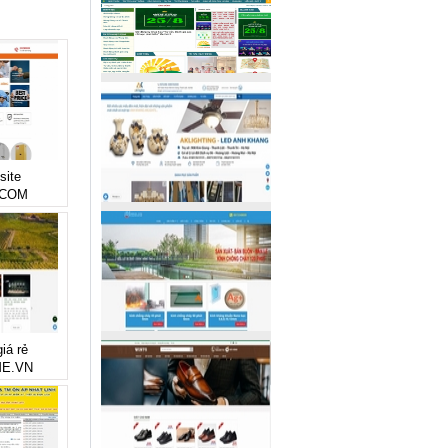
site
.COM
iá rẻ
E.VN