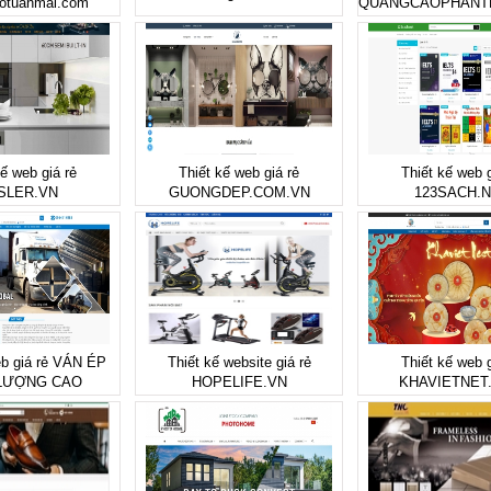
otuanmai.com
QUANGCAOPHANT
kế web giá rẻ
Thiết kế web giá rẻ
Thiết kế web g
SLER.VN
GUONGDEP.COM.VN
123SACH.
eb giá rẻ VÁN ÉP
Thiết kế website giá rẻ
Thiết kế web g
LƯỢNG CAO
HOPELIFE.VN
KHAVIETNET