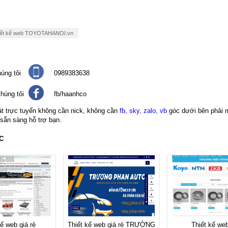
iết kế web TOYOTAHANOI.vn
úng tôi
0989383638
húng tôi
fb/haanhco
át trực tuyến không cần nick, không cần
fb, sky, zalo, vb
góc dưới bên phải 
 sẵn sàng hỗ trợ bạn.
C
kế web giá rẻ
Thiết kế web giá rẻ TRƯỜNG
Thiết kế web