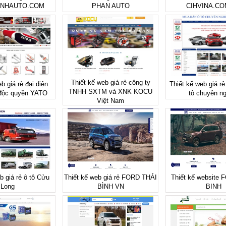
INHAUTO.COM
PHAN AUTO
CIHVINA.CO
Thiết kế web giá rẻ công ty
b giá rẻ đại diện
Thiết kế web giá r
TNHH SXTM và XNK KOCU
 độc quyền YATO
tô chuyên ng
Việt Nam
b giá rẻ ô tô Cửu
Thiết kế web giá rẻ FORD THÁI
Thiết kế website
Long
BÌNH VN
BINH