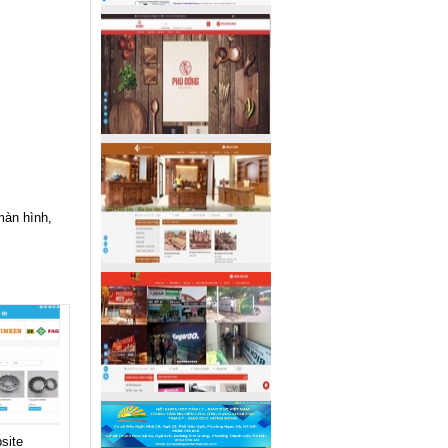
màn hình,
site