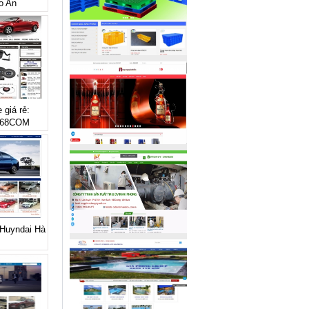
o An
 giá rẻ:
168COM
 Huyndai Hà