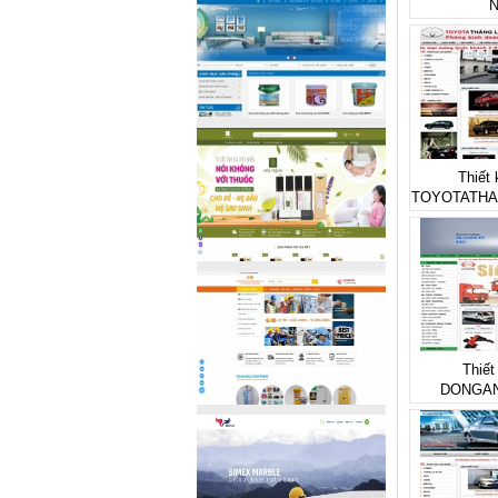
N
Thiết 
TOYOTATHA
Thiết
DONGA