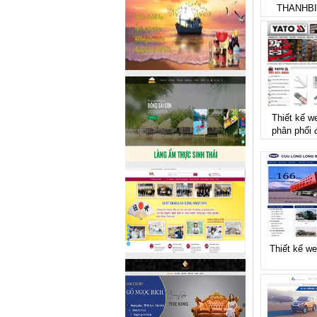
THANHB
Thiết kế we
phân phối
Thiết kế we