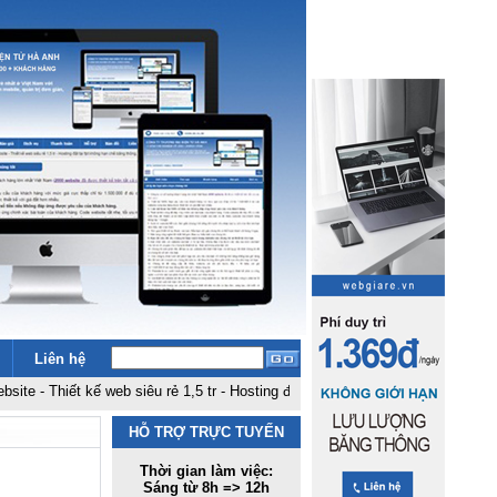
Liên hệ
iết kế web siêu rẻ 1,5 tr
-
Hosting đặt tại fpt không hạn chế băng thông, dung
HỖ TRỢ TRỰC TUYẾN
Thời gian làm việc:
Sáng từ 8h => 12h