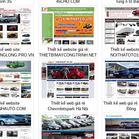
inh 3S
45CHO.COM
tùng ô tô Bả
kế web site:
Thiết kế website giá rẻ:
Thiết kế website
NGLONG.PRO.VN
THIETBIMAYCONGTRINH.NET
NOITHATOTO
 kế website
Thiết kế web giá rẻ
Thiết kế web giá rẻ
NHAUTO.COM
Chevroletspark Hà Nội
Đông