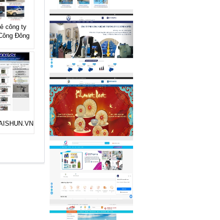
rẻ công ty
Công Đông
 TAISHUN.VN