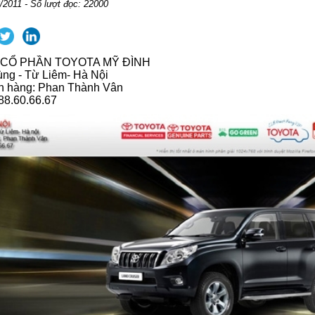
/2011 - Số lượt đọc: 22000
 CỔ PHẦN TOYOTA MỸ ĐÌNH
ng - Từ Liêm- Hà Nội
án hàng: Phan Thành Vân
88.60.66.67