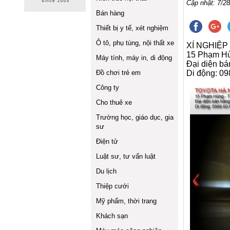
Cập nhật: 7/28
Bán hàng
Thiết bị y tế, xét nghiệm
Ô tô, phụ tùng, nội thất xe
XÍ NGHIỆP
15 Phạm Hù
Máy tính, máy in, di động
Đại diện b
Đồ chơi trẻ em
Di động: 09
Công ty
Cho thuê xe
Trường học, giáo dục, gia
sư
Điện tử
Luật sư, tư vấn luật
Du lịch
Thiệp cưới
Mỹ phẩm, thời trang
Khách sạn