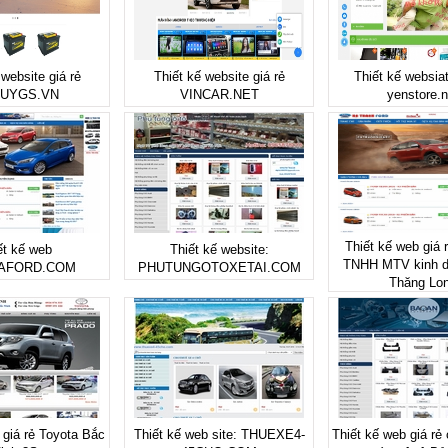
 website giá rẻ
Thiết kế website giá rẻ
Thiết kế websiat
UYGS.VN
VINCAR.NET
yenstore.n
Thiết kế web giá 
ết kế web
Thiết kế website:
TNHH MTV kinh d
AFORD.COM
PHUTUNGOTOXETAI.COM
Thăng Lo
 giá rẻ Toyota Bắc
Thiết kế web site: THUEXE4-
Thiết kế web giá rẻ