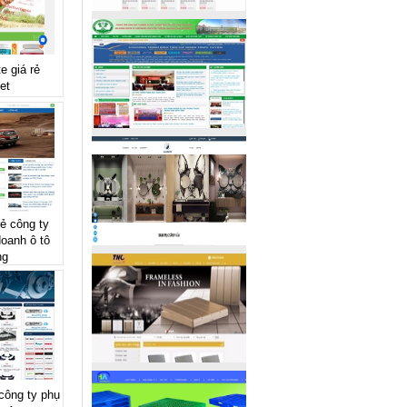
e giá rẻ
et
rẻ công ty
oanh ô tô
ng
 công ty phụ