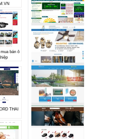
M.VN
ẻ mua bán ô
hiệp
 FORD THAI