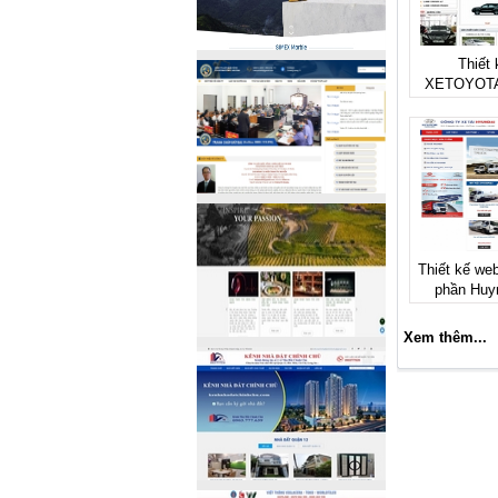
Thiết 
XETOYOT
Thiết kế web
phần Huy
Xem thêm...