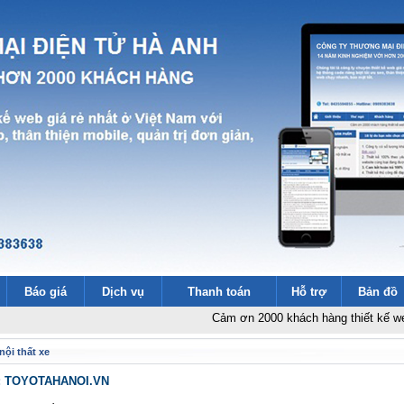
Báo giá
Dịch vụ
Thanh toán
Hỗ trợ
Bản đồ
Cảm ơn 2000 khách hàng thiết kế website
-
Th
nội thất xe
b : TOYOTAHANOI.VN