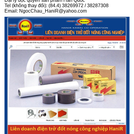
Đại lý độc quyền sản phẩm Hàn Quốc
Tel (không thay đổi): (84.4) 38269972 / 38287308
Email: NgocChau_HaniR@yahoo.com