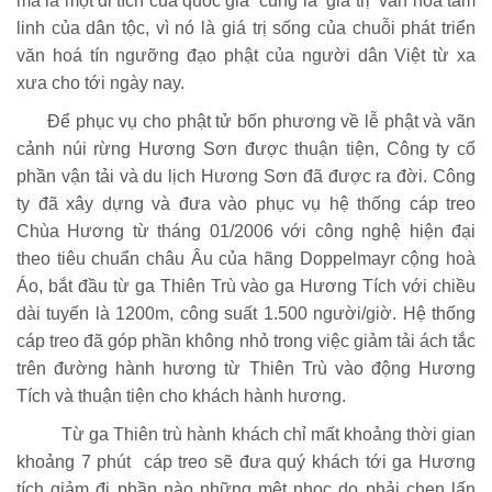
mà là một di tích của quốc gia cũng là giá trị văn hoá tâm
linh của dân tộc, vì nó là giá trị sống của chuỗi phát triển
văn hoá tín ngưỡng đạo phật của người dân Việt từ xa
xưa cho tới ngày nay.
Để phục vụ cho phật tử bốn phương về lễ phật và vãn
cảnh núi rừng Hương Sơn được thuận tiện, Công ty cổ
phần vận tải và du lịch Hương Sơn đã được ra đời. Công
ty đã xây dựng và đưa vào phục vụ hệ thống cáp treo
Chùa Hương từ tháng 01/2006 với công nghệ hiện đại
theo tiêu chuẩn châu Âu của hãng Doppelmayr cộng hoà
Áo, bắt đầu từ ga Thiên Trù vào ga Hương Tích với chiều
dài tuyến là 1200m, công suất 1.500 người/giờ. Hệ thống
cáp treo đã góp phần không nhỏ trong việc giảm tải ách tắc
trên đường hành hương từ Thiên Trù vào động Hương
Tích và thuận tiện cho khách hành hương.
Từ ga Thiên trù hành khách chỉ mất khoảng thời gian
khoảng 7 phút cáp treo sẽ đưa quý khách tới ga Hương
tích giảm đi phần nào những mệt nhọc do phải chen lấn