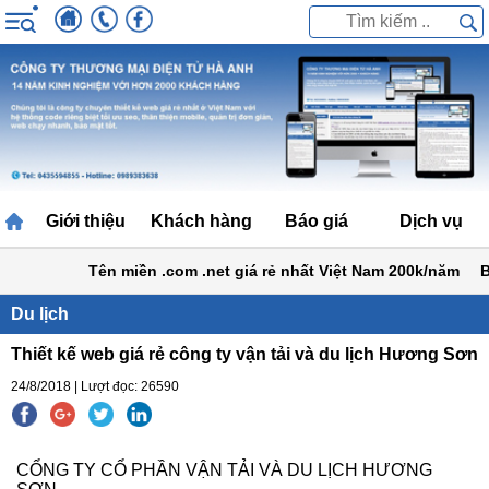
Giới thiệu
Khách hàng
Báo giá
Dịch vụ
Tên miền .com .net giá rẻ nhất Việt Nam 200k/năm
Bảng
Du lịch
Thiết kế web giá rẻ công ty vận tải và du lịch Hương Sơn
24/8/2018 | Lượt đọc: 26590
CỔNG TY CỔ PHẦN VẬN TẢI VÀ DU LỊCH HƯƠNG