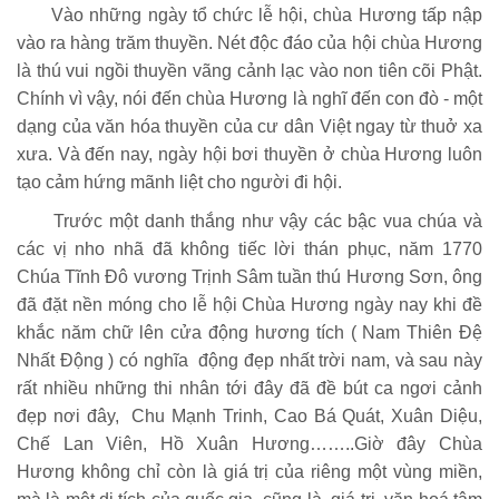
Vào những ngày tổ chức lễ hội, chùa Hương tấp nập
vào ra hàng trăm thuyền. Nét độc đáo của hội chùa Hương
là thú vui ngồi thuyền vãng cảnh lạc vào non tiên cõi Phật.
Chính vì vậy, nói đến chùa Hương là nghĩ đến con đò - một
dạng của văn hóa thuyền của cư dân Việt ngay từ thuở xa
xưa. Và đến nay, ngày hội bơi thuyền ở chùa Hương luôn
tạo cảm hứng mãnh liệt cho người đi hội.
Trước một danh thắng như vậy các bậc vua chúa và
các vị nho nhã đã không tiếc lời thán phục, năm 1770
Chúa Tĩnh Đô vương Trịnh Sâm tuần thú Hương Sơn, ông
đã đặt nền móng cho lễ hội Chùa Hương ngày nay khi đề
khắc năm chữ lên cửa động hương tích ( Nam Thiên Đệ
Nhất Động ) có nghĩa động đẹp nhất trời nam, và sau này
rất nhiều những thi nhân tới đây đã đề bút ca ngơi cảnh
đẹp nơi đây, Chu Mạnh Trinh, Cao Bá Quát, Xuân Diệu,
Chế Lan Viên, Hồ Xuân Hương……..Giờ đây Chùa
Hương không chỉ còn là giá trị của riêng một vùng miền,