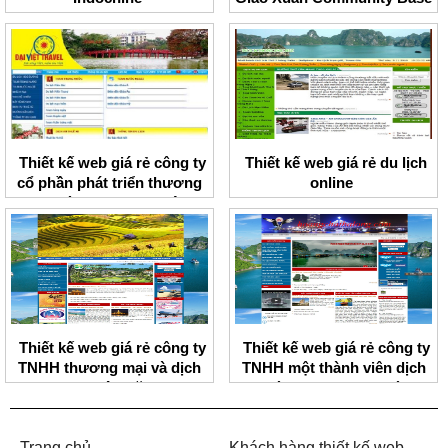
Ecoturism Management
Board
Thiết kế web giá rẻ công ty
Thiết kế web giá rẻ du lịch
cổ phần phát triển thương
online
mại và du lịch Đại Việt
Thiết kế web giá rẻ công ty
Thiết kế web giá rẻ công ty
TNHH thương mại và dịch
TNHH một thành viên dịch
vụ Nhân Văn
vụ và thương mại Hoàng
Chất
Trang chủ
Khách hàng thiết kế web