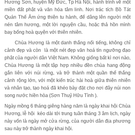
Hương Sơn, huyện Mỹ Đức, Tp Hà Nội, hành trình về một
miền đất phật và văn hóa tâm linh. Nơi trác tích Bồ Tát
Quán Thế Âm ứng thiện tu hành, để dâng lên người một
nén tâm hương, một lời nguyện cầu, hoặc thả hồn mình
bay bổng hoà quyện với thiên nhiên.
Chùa Hương là một danh thắng nổi tiếng, không chỉ
cảnh đẹp và còn là một nét đẹp văn hoá tín ngưỡng đạo
phật của người dân Việt Nam. Không giống bất kì nơi nào,
Chùa Hương là một tập hợp nhiều đền chùa hang động
gắn liên với núi rừng, và trở thành một quần thể thắng
cảnh rộng lớn, với một kiến trúc hài hoà giữa thiên nhiên
và nhân tạo, tạo hoá đã khéo bày đặt cho nơi đây núi non
song nước hiền hòa (Sơn Thuỷ Hữu Tình ).
Ngày mồng 6 tháng giêng hàng năm là ngày khai hội Chùa
Hương, lễ hội kéo dài tới trung tuần tháng 3 âm lịch, ngày
này vốn là ngày mở cửa rừng, của người dân địa phương
sau này trở thành ngày khai hội.