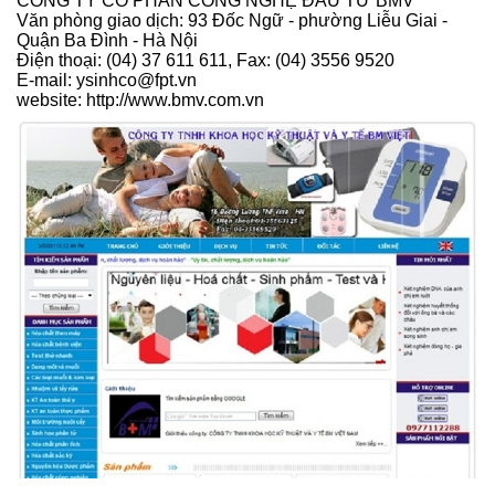
CÔNG TY CỔ PHẦN CÔNG NGHỆ ĐẦU TƯ BMV
Văn phòng giao dịch: 93 Đốc Ngữ - phường Liễu Giai -
Quận Ba Đình - Hà Nội
Điện thoại: (04) 37 611 611, Fax: (04) 3556 9520
E-mail: ysinhco@fpt.vn
website: http://www.bmv.com.vn