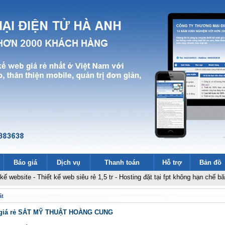
Báo giá
Dịch vụ
Thanh toán
Hỗ trợ
Bản đồ
te
-
Thiết kế web siêu rẻ 1,5 tr
-
Hosting đặt tại fpt không hạn chế băng thôn
ất
b giá rẻ SẮT MỸ THUẬT HOÀNG CUNG