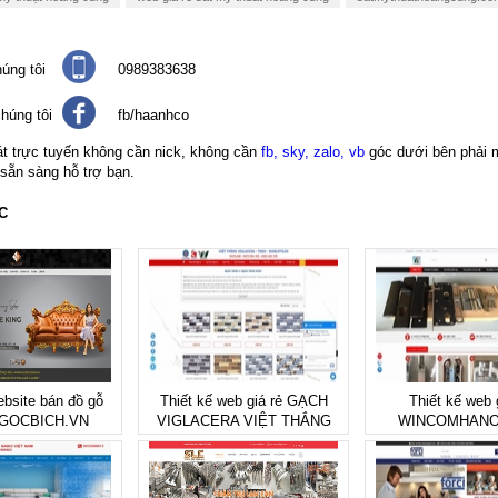
úng tôi
0989383638
húng tôi
fb/haanhco
át trực tuyến không cần nick, không cần
fb, sky, zalo, vb
góc dưới bên phải 
 sẵn sàng hỗ trợ bạn.
C
ebsite bán đồ gỗ
Thiết kế web giá rẻ GẠCH
Thiết kế web 
GOCBICH.VN
VIGLACERA VIỆT THẮNG
WINCOMHANO