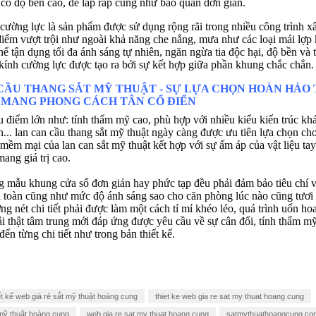
 có độ bền cao, dễ lắp ráp cũng như bảo quản đơn giản.
cường lực là sản phẩm được sử dụng rộng rãi trong nhiều công trình xâ
iểm vượt trội như ngoài khả năng che nắng, mưa như các loại mái lợp 
ể tận dụng tối đa ánh sáng tự nhiên, ngăn ngừa tia độc hại, độ bền và 
ính cường lực được tạo ra bởi sự kết hợp giữa phần khung chắc chắn.
̂̀U THANG SẮT MỸ THUẬT - SỰ LỰA CHỌN HOÀN HẢO
 MANG PHONG CÁCH TÂN CỔ ĐIỂN
 điểm lớn như: tính thẩm mỹ cao, phù hợp với nhiều kiểu kiến trúc kh
n... lan can cầu thang sắt mỹ thuật ngày càng được ưu tiên lựa chọn cho no
ềm mại của lan can sắt mỹ thuật kết hợp với sự ấm áp của vật liệu tay 
mang giá trị cao.
 mẫu khung cửa sổ đơn giản hay phức tạp đều phải đảm bảo tiêu chí vê
n toàn cũng như mức độ ánh sáng sao cho căn phòng lúc nào cũng tươi 
̀ng nét chi tiết phải được làm một cách tỉ mỉ khéo léo, quá trình uốn hoa sa
ải thật tâm trung mới đáp ứng được yêu cầu về sự cân đối, tính thẩm m
 đến từng chi tiết như trong bản thiết kế.
ết kế web giá rẻ sắt mỹ thuật hoàng cung
thiet ke web gia re sat my thuat hoang cung
 mỹ thuật hoàng cung
web gia re sat my thuat hoang cung
satmythuathoangcung.co