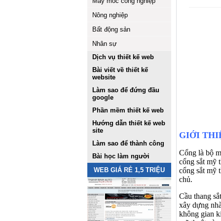
Máy móc công nghiệp
Nông nghiệp
Bất động sản
Nhân sự
Dịch vụ thiết kế web
Bài viết về thiết kế
website
Làm sao để đứng đầu
google
Phần mềm thiết kế web
Hướng dẫn thiết kế web
site
GI
ỚI THI
Làm sao để thành công
Cổng là bộ mặ
Bài học làm người
cổng sắt mỹ 
WEB GIÁ RẺ 1,5 TRIỆU
cổng sắt mỹ t
chủ.
Cầu thang sắt
xây dựng nhà 
không gian kiê