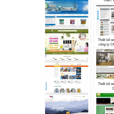
THẤT 
Thiết kế w
công ty 
Thiết kế we