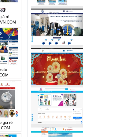
giá rẻ
VN.COM
site
.COM
e giá rẻ
.COM