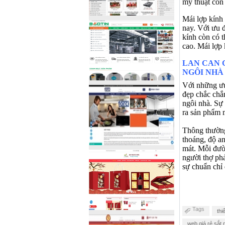
mỹ thuật còn
Mái lợp kính 
nay. Với ưu đ
kính còn có th
cao. Mái lợp k
LAN CAN CA
NGÔI NHÀ
Với những ưu
đẹp chắc chắ
ngôi nhà. Sự m
ra sản phẩm 
Thông thường
thoáng, độ a
mát. Mỗi đươ
người thợ ph
sự chuẩn chỉ
Tags
thi
web giá rẻ sắt