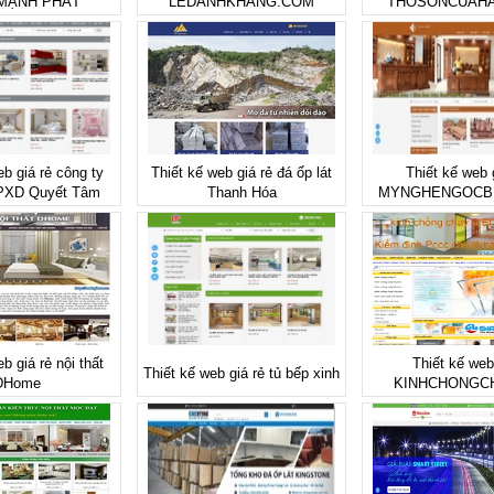
MẠNH PHÁT
LEDANHKHANG.COM
THOSONCUAHA
eb giá rẻ công ty
Thiết kế web giá rẻ đá ốp lát
Thiết kế web 
CPXD Quyết Tâm
Thanh Hóa
MYNGHENGOCB
b giá rẻ nội thất
Thiết kế web
Thiết kế web giá rẻ tủ bếp xinh
DHome
KINHCHONGCH