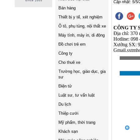
Cập nhật: 5/5/
Bán hàng
Thiết bị y tế, xét nghiệm
Ô tô, phụ tùng, nội thất xe
CÔNG TY 
Địa chỉ: 370 
Máy tính, máy in, di động
Hotline: 09
Đồ chơi trẻ em
Xưởng SX: 9
Gmail.sxtmh
Công ty
Cho thuê xe
Trường học, giáo dục, gia
sư
Điện tử
Luật sư, tư vấn luật
Du lịch
Thiệp cưới
Mỹ phẩm, thời trang
Khách sạn