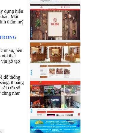
y dựng hiện 
khác. Mái 
tính thẩm mỹ 
 TRONG 
ác nhau, bền 
̣̂i thất 
vịn gỗ tạo 
̀ độ thông 
sáng, thoáng 
̆́t cửa sổ 
ỹ cũng như 
m