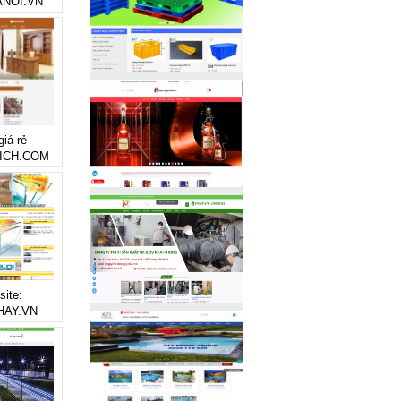
NOI.VN
giá rẻ
ICH.COM
site:
AY.VN