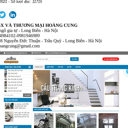
2021 - Số lượt đọc: 11715
SX VÀ THƯƠNG MẠI HOÀNG CUNG
ngô gia tự - Long Biên - Hà Nội
8 4984102-0981946989
8 Nguyễn Đức Thuận - Trâu Quỳ - Long Biên - Hà Nội
oangcung@gmail.com