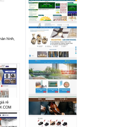
màn hình,
giá rẻ
I.COM