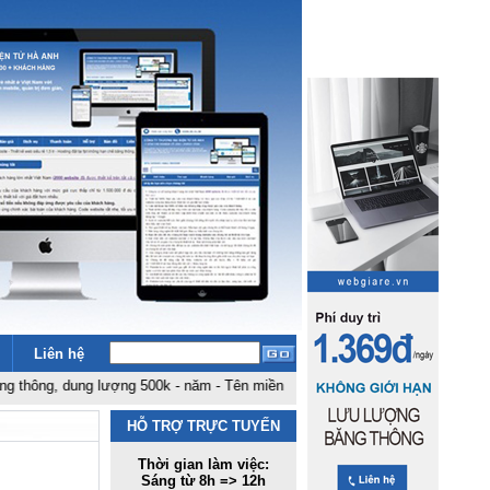
Liên hệ
g, dung lượng 500k - năm
-
Tên miền .com .net giá rẻ nhất Việt Nam: 180k - 
HỖ TRỢ TRỰC TUYẾN
Thời gian làm việc:
Sáng từ 8h => 12h