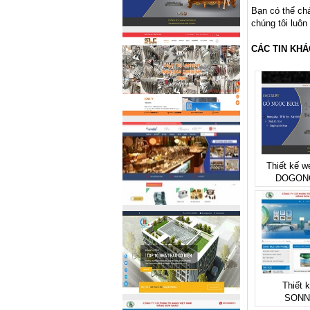
Bạn có thể ch
chúng tôi luôn
CÁC TIN KHÁ
Thiết kế w
DOGON
Thiết 
SONN