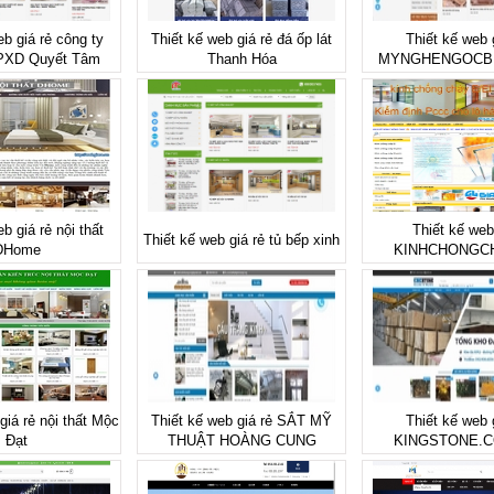
eb giá rẻ công ty
Thiết kế web giá rẻ đá ốp lát
Thiết kế web 
CPXD Quyết Tâm
Thanh Hóa
MYNGHENGOCB
b giá rẻ nội thất
Thiết kế web
Thiết kế web giá rẻ tủ bếp xinh
DHome
KINHCHONGCH
giá rẻ nội thất Mộc
Thiết kế web giá rẻ SẮT MỸ
Thiết kế web 
Đạt
THUẬT HOÀNG CUNG
KINGSTONE.C