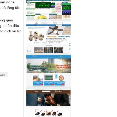
gian nghệ
quà tặng tân
ông gian
g, phấn đấu
ng dịch vụ tư
ế web