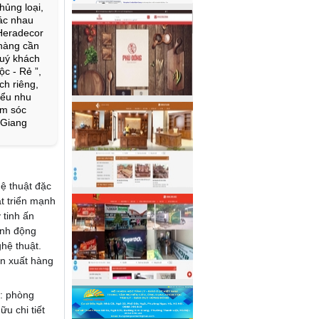
ủng loại,
ác nhau
Heradecor
 hàng cần
Quý khách
c - Rẻ ”,
h riêng,
iểu nhu
ăm sóc
 Giang
ệ thuật đặc
t triển mạnh
 tinh ấn
inh động
hệ thuật.
ản xuất hàng
: phòng
u chi tiết