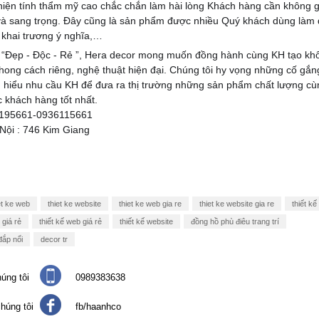
 hiện tính thẩm mỹ cao chắc chắn làm hài lòng Khách hàng cần không 
ế và sang trọng. Đây cũng là sản phẩm được nhiều Quý khách dùng làm 
g khai trương ý nghĩa,…
 “Đẹp - Độc - Rẻ ”, Hera decor mong muốn đồng hành cùng KH tạo kh
ong cách riêng, nghệ thuật hiện đại. Chúng tôi hy vọng những cố gắn
ìm hiểu nhu cầu KH để đưa ra thị trường những sản phẩm chất lượng cù
 khách hàng tốt nhất.
2195661-0936115661
ội : 746 Kim Giang
et ke web
thiet ke website
thiet ke web gia re
thiet ke website gia re
thiết k
 giá rẻ
thiết kế web giá rẻ
thiết kế website
đồng hồ phù điêu trang trí
đắp nổi
decor tr
úng tôi
0989383638
húng tôi
fb/haanhco