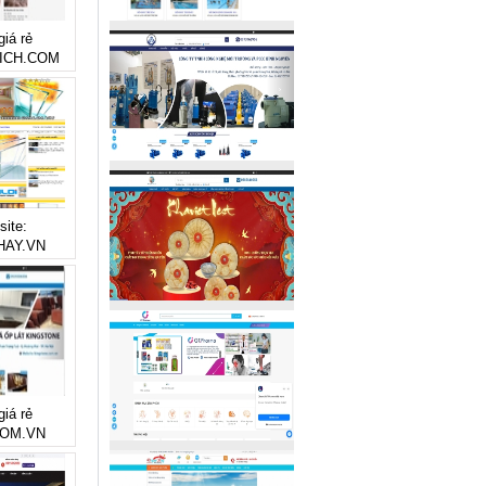
giá rẻ
ICH.COM
site:
AY.VN
giá rẻ
OM.VN