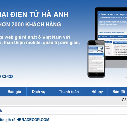
Báo giá
Dịch vụ
Thanh toán
Hỗ trợ
Bản đồ
Cảm ơn 2000 
ất
site giá rẻ HERADECOR.COM