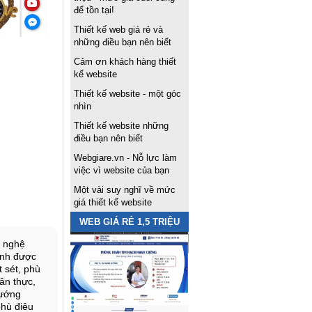
để tồn tại!
Thiết kế web giá rẻ và
những điều bạn nên biết
Cảm ơn khách hàng thiết
kế website
Thiết kế website - một góc
nhìn
Thiết kế website những
điều bạn nên biết
Webgiare.vn - Nỗ lực làm
việc vì website của bạn
Một vài suy nghĩ về mức
giá thiết kế website
WEB GIÁ RẺ 1,5 TRIỆU
m nghệ
ình được
 sét, phù
hân thực,
hướng
phù điêu