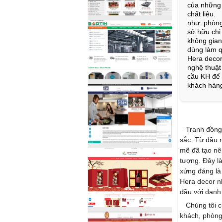
của những 
chất liệu.
như: phòng
sở hữu chi
không gian
dùng làm q
Hera deco
nghệ thuật
cầu KH để 
khách hàn
Tranh đồng h
sắc. Từ đầu 
mẽ đã tạo nên
tượng. Đây là
xứng đáng là 
Hera
decor n
đầu với danh
Chúng tôi cu
khách, phòng