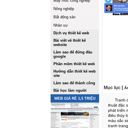
Máy móc công nghiệp
Nông nghiệp
Bất động sản
Nhân sự
Dịch vụ thiết kế web
Bài viết về thiết kế
website
Làm sao để đứng đầu
google
Phần mềm thiết kế web
Hướng dẫn thiết kế web
site
Làm sao để thành công
Mục lục
[
Ẩn
Bài học làm người
WEB GIÁ RẺ 1,5 TRIỆU
Tranh đồn
thuật đặc 
phát triển
điêu thủy t
màu sắc si
tranh tran