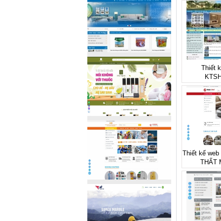
Thiết 
KTSH
Thiết kế web
THẤT 