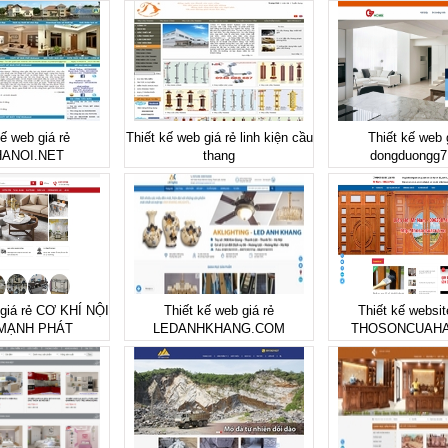
kế web giá rẻ
Thiết kế web giá rẻ linh kiện cầu
Thiết kế web 
ANOI.NET
thang
dongduongg7
 giá rẻ CƠ KHÍ NỘI
Thiết kế web giá rẻ
Thiết kế websit
MẠNH PHÁT
LEDANHKHANG.COM
THOSONCUAHA