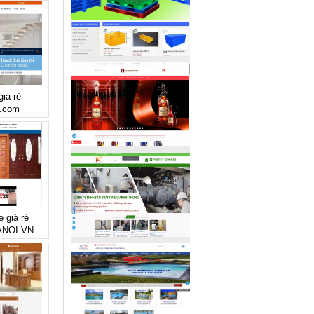
giá rẻ
.com
e giá rẻ
NOI.VN