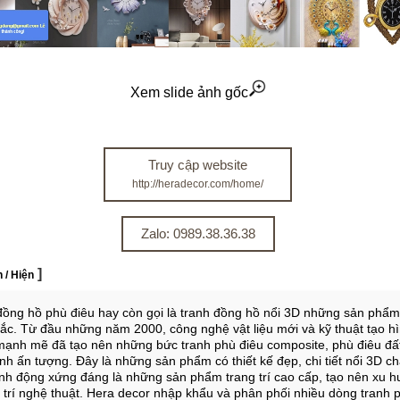
Xem slide ảnh gốc
Truy cập website
http://heradecor.com/home/
Zalo: 0989.38.36.38
]
 / Hiện
g hồ phù điêu hay còn gọi là tranh đồng hồ nổi 3D những sản phẩ
sắc. Từ đầu những năm 2000, công nghệ vật liệu mới và kỹ thuật tạo h
 mạnh mẽ đã tạo nên những bức tranh phù điêu composite, phù điêu đất
inh ấn tượng. Đây là những sản phẩm có thiết kế đẹp, chi tiết nổi 3D c
nh động xứng đáng là những sản phẩm trang trí cao cấp, tạo nên xu 
g trí nghệ thuật. Hera decor nhập khẩu và phân phối nhiều dòng tranh 