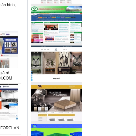
màn hình,
giá rẻ
I.COM
rẻ FORCI.VN