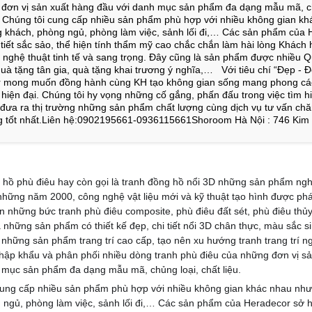
đơn vị sản xuất hàng đầu với danh mục sản phẩm đa dạng mẫu mã, ch
 Chúng tôi cung cấp nhiều sản phẩm phù hợp với nhiều không gian kh
 khách, phòng ngủ, phòng làm việc, sảnh lối đi,… Các sản phẩm của 
 tiết sắc sảo, thể hiện tính thẩm mỹ cao chắc chắn làm hài lòng Khách
 nghệ thuật tinh tế và sang trọng. Đây cũng là sản phẩm được nhiều 
uà tặng tân gia, quà tặng khai trương ý nghĩa,… Với tiêu chí “Đẹp - Độ
r mong muốn đồng hành cùng KH tạo không gian sống mang phong các
 hiện đại. Chúng tôi hy vọng những cố gắng, phấn đấu trong việc tìm h
đưa ra thị trường những sản phẩm chất lượng cùng dịch vụ tư vấn ch
g tốt nhất.Liên hệ:0902195661-0936115661Shoroom Hà Nội : 746 Kim
ồ phù điêu hay còn gọi là tranh đồng hồ nổi 3D những sản phẩm ngh
những năm 2000, công nghệ vật liệu mới và kỹ thuật tạo hình được phá
 những bức tranh phù điêu composite, phù điêu đất sét, phù điêu thủy
 những sản phẩm có thiết kế đẹp, chi tiết nổi 3D chân thực, màu sắc s
những sản phẩm trang trí cao cấp, tạo nên xu hướng tranh trang trí ng
hập khẩu và phân phối nhiều dòng tranh phù điêu của những đơn vị s
 mục sản phẩm đa dạng mẫu mã, chủng loại, chất liệu.
ng cấp nhiều sản phẩm phù hợp với nhiều không gian khác nhau như
 ngủ, phòng làm việc, sảnh lối đi,… Các sản phẩm của Heradecor sở hữ