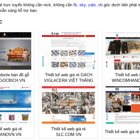
át trực tuyến không cần nick, không cần
fb, sky, zalo, vb
góc dưới bên phải 
 sẵn sàng hỗ trợ bạn.
C
ebsite bán đồ gỗ
Thiết kế web giá rẻ GẠCH
Thiết kế web 
GOCBICH.VN
VIGLACERA VIỆT THẮNG
WINCOMHANO
kế web giá rẻ
Thiết kế web giá rẻ
Thiết kế web giá 
ANOVN.VN
SLC.COM.VN