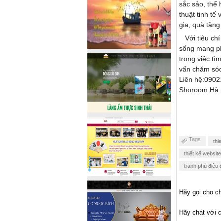
sắc sảo, thể
thuật tinh t
gia, quà tặn
Với tiêu chí
sống mang ph
trong việc t
vấn chăm sóc
Liên hệ:090
Shoroom Hà N
Tags
thi
thiết kế website
tranh phù điêu 
Hãy gọi cho ch
Hãy chát với c