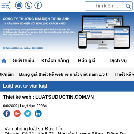
Giới thiệu
Khách hàng
Báo giá
Dịch vụ
k/năm
Bảng giá thiết kế web rẻ nhất việt nam 1,5 tr
Thiết kế web
Luật sư, tư vấn luật
Thiết kế web : LUATSUDUCTIN.COM.VN
6/6/2009 | Lượt đọc: 20084
Văn phòng luật sư Đức Tín