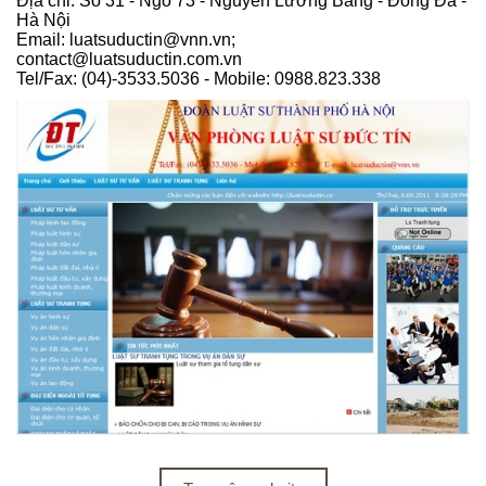
Địa chỉ: Số 31 - Ngõ 73 - Nguyễn Lương Bằng - Đống Đa -
Hà Nội
Email: luatsuductin@vnn.vn;
contact@luatsuductin.com.vn
Tel/Fax: (04)-3533.5036 - Mobile: 0988.823.338