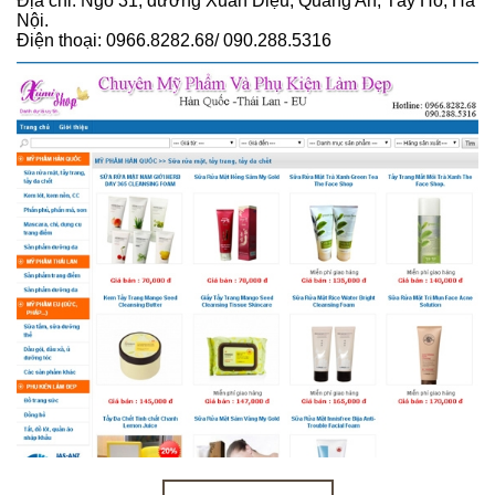
Địa chỉ: Ngõ 31, đường Xuân Diệu, Quảng An, Tây Hồ, Hà
Nội.
Điện thoại: 0966.8282.68/ 090.288.5316