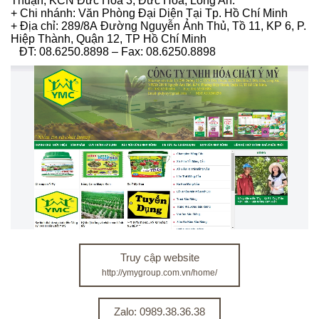
Thuận, KCN Đức Hòa 3, Đức Hòa, Long An.
+ Chi nhánh: Văn Phòng Đại Diện Tại Tp. Hồ Chí Minh
+ Địa chỉ: 289/8A Đường Nguyễn Ảnh Thủ, Tồ 11, KP 6, P.
Hiệp Thành, Quận 12, TP Hồ Chí Minh
ĐT: 08.6250.8898 – Fax: 08.6250.8898
Truy cập website
http://ymygroup.com.vn/home/
Zalo: 0989.38.36.38