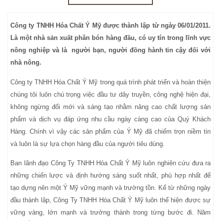
Công ty TNHH H
óa Chất Ý Mỹ
đ
ược thành lập từ ngày 06/01/2011.
Là m
ột nhà sản xuất phân bón hàng đầu, có uy tín trong lĩnh vực
nông nghiệp và là
người bạn, người đồng hành tin cậy đối với
nhà nông.
Công ty TNHH H
óa Chất Ý Mỹ
trong qu
á trình phát triển và hoàn thiện
chúng tôi luôn chú trọng việc đầu tư dây truyền, công nghệ hiện đại,
không ngừng đổi mới và sáng tạo nhằm nâng cao chất lượng sản
phẩm và dịch vụ đáp ứng nhu cầu ngày càng cao của Quý Khách
Hàng. Chính vì vậy các sản phẩm của Ý Mỹ đã chiếm trọn niềm tin
và luôn là sự lựa chọn hàng đầu của người tiêu dùng
.
Ban lãnh đạo Công Ty TNHH H
óa Chất Ý Mỹ
luôn nghiên cứu đưa ra
những chiến lược và định hướng sáng suốt nhất, phù hợp nhất để
tạo dựng nên một
Ý Mỹ
vững mạnh và trường tồn. Kể từ những ngày
đầu thành lập, Công Ty TNHH H
óa Chất Ý Mỹ
luôn thể hiện được sự
vững vàng, lớn mạnh và trưởng thành trong từng bước đi. Năm