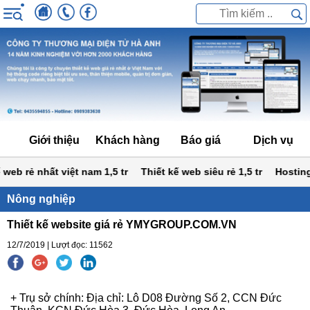
Giới thiệu
Khách hàng
Báo giá
Dịch vụ
eb rẻ nhất việt nam 1,5 tr
Thiết kế web siêu rẻ 1,5 tr
Hosting 
Nông nghiệp
Thiết kế website giá rẻ YMYGROUP.COM.VN
12/7/2019 | Lượt đọc: 11562
+ Trụ sở chính: Địa chỉ: Lô D08 Đường Số 2, CCN Đức