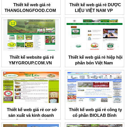
Thiết kế web giá rẻ
Thiết kế web giá rẻ DƯỢC
THANGLONGFOOD.COM
LIỆU VIỆT NAM VP
Thiết kế website giá rẻ
Thiết kế web giá rẻ hiệp hội
YMYGROUP.COM.VN
phân bón Việt Nam
Thiết kế web giá rẻ cơ sở
Thiết kế web giá rẻ công ty
sản xuất và kinh doanh
cổ phần BIOLAB Bình
miến dong Thế Liên
Nguyên