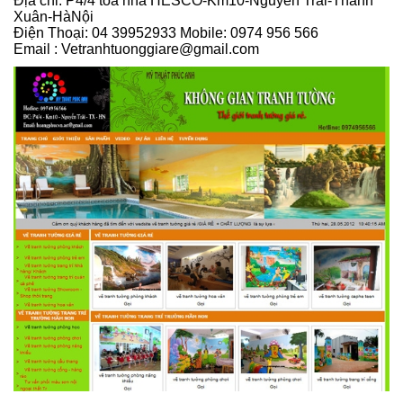
Địa chỉ: P4/4 toà nhà HESCO-Km10-Nguyễn Trãi-Thanh
Xuân-HàNội
Điện Thoại: 04 39952933 Mobile: 0974 956 566
Email : Vetranhtuonggiare@gmail.com