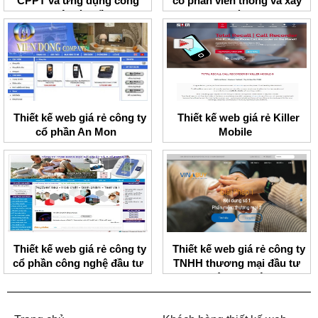
CPPT và ứng dụng công
cổ phần viễn thông và xây
nghệ toàn cầu
dựng Thành Lợi
Thiết kế web giá rẻ công ty
Thiết kế web giá rẻ Killer
cổ phần An Mon
Mobile
Thiết kế web giá rẻ công ty
Thiết kế web giá rẻ công ty
cổ phần công nghệ đầu tư
TNHH thương mại đầu tư
BMV
ngôi sao Việt