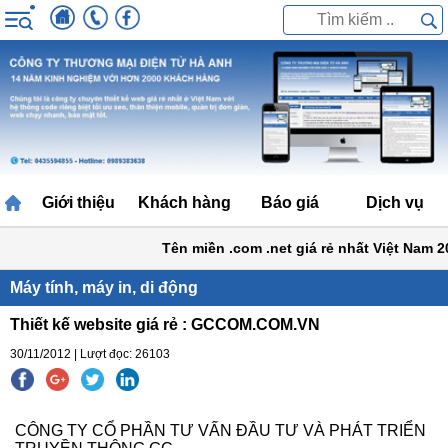
Giới thiệu
Khách hàng
Báo giá
Dịch vụ
Tên miền .com .net giá rẻ nhất Việt Nam 20
Máy tính, máy in, di động
Thiết kế website giá rẻ : GCCOM.COM.VN
30/11/2012 | Lượt đọc: 26103
CÔNG TY CỔ PHẦN TƯ VẤN ĐẦU TƯ VÀ PHÁT TRIỂN