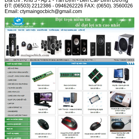
Địa chỉ : Khu 3 - Ấp 2 - Tân Định - Bến Cát- Bình Dương
ĐT: (06503) 2212386 - 0946262226 FAX: (0650). 3560026
Email: ctymaingocbich@gmail.com