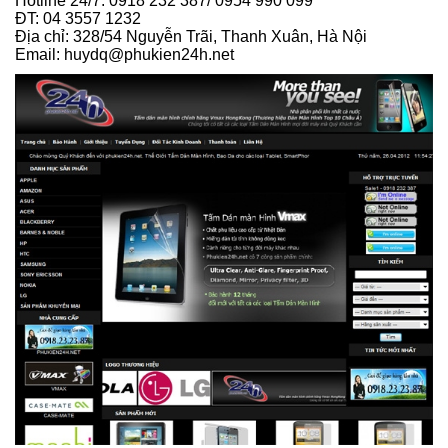
Hotline 24/7: 0918 232 387/ 0954 990 099
ĐT: 04 3557 1232
Địa chỉ: 328/54 Nguyễn Trãi, Thanh Xuân, Hà Nội
Email: huydq@phukien24h.net