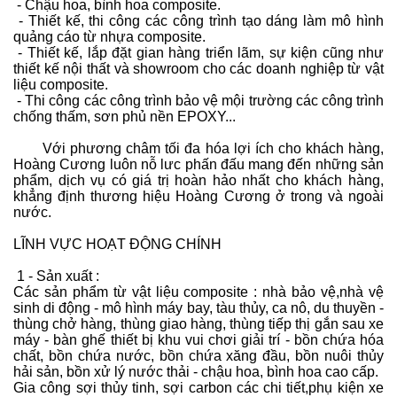
- Chậu hoa, bình hoa composite.
- Thiết kế, thi công các công trình tạo dáng làm mô hình
quảng cáo từ nhựa composite.
- Thiết kế, lắp đặt gian hàng triển lãm, sự kiện cũng như
thiết kế nội thất và showroom cho các doanh nghiệp từ vật
liệu composite.
- Thi công các công trình bảo vệ mội trường các công trình
chống thấm, sơn phủ nền EPOXY...
Với phương châm tối đa hóa lợi ích cho khách hàng,
Hoàng Cương luôn nỗ lưc phấn đấu mang đến những sản
phẩm, dịch vụ có giá trị hoàn hảo nhất cho khách hàng,
khẳng định thương hiệu Hoàng Cương ở trong và ngoài
nước.
LĨNH VỰC HOẠT ĐỘNG CHÍNH
1 - Sản xuất :
Các sản phẩm từ vật liệu composite : nhà bảo vệ,nhà vệ
sinh di động - mô hình máy bay, tàu thủy, ca nô, du thuyền -
thùng chở hàng, thùng giao hàng, thùng tiếp thị gắn sau xe
máy - bàn ghế thiết bị khu vui chơi giải trí - bồn chứa hóa
chất, bồn chứa nước, bồn chứa xăng đầu, bồn nuôi thủy
hải sản, bồn xử lý nước thải - chậu hoa, bình hoa cao cấp.
Gia công sợi thủy tinh, sợi carbon các chi tiết,phụ kiện xe