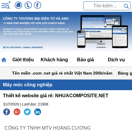
Giới thiệu
Khách hàng
Báo giá
Dịch vụ
Tên miền .com .net giá rẻ nhất Việt Nam 200k/năm
Bảng giá t
Máy móc công nghiệp
Thiết kế website giá rẻ: NHUACOMPOSITE.NET
31/7/2020 | Lượt đọc: 21908
CÔNG TY TNHH MTV HOÀNG CƯƠNG