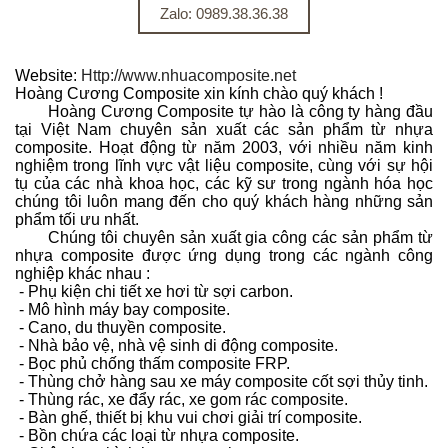
Zalo: 0989.38.36.38
Website:
Http://www.nhuacomposite.net
Hoàng Cương Composite xin kính chào quý khách !
Hoàng Cương Composite tự hào là công ty hàng đầu
tại Việt Nam chuyên sản xuất các sản phẩm từ nhựa
composite. Hoạt động từ năm 2003, với nhiều năm kinh
nghiệm trong lĩnh vực vật liệu composite, cùng với sự hội
tụ của các nhà khoa học, các kỹ sư trong ngành hóa học
chúng tôi luôn mang đến cho quý khách hàng những sản
phẩm tối ưu nhất.
Chúng tôi chuyên sản xuất gia công các sản phẩm từ
nhựa composite được ứng dụng trong các ngành công
nghiệp khác nhau :
- Phụ kiện chi tiết xe hơi từ sợi carbon.
- Mô hình máy bay composite.
- Cano, du thuyền composite.
- Nhà bảo vệ, nhà vệ sinh di động composite.
- Bọc phủ chống thấm composite FRP.
- Thùng chở hàng sau xe máy composite cốt sợi thủy tinh.
- Thùng rác, xe đẩy rác, xe gom rác composite.
- Bàn ghế, thiết bị khu vui chơi giải trí composite.
- Bồn chứa các loại từ nhựa composite.