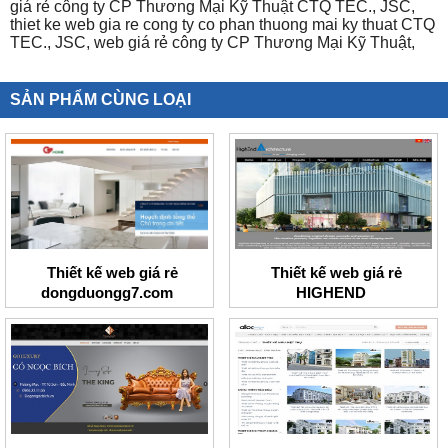
giá rẻ công ty CP Thương Mại Kỹ Thuật CTQ TEC.,
JSC,
thiet ke web gia re cong ty co phan thuong mai ky thuat CTQ
TEC.,
JSC,
web giá rẻ công ty CP Thương Mại Kỹ Thuật,
SẢN PHẨM CÙNG LOẠI
Thiết kế web giá rẻ
Thiết kế web giá rẻ
dongduongg7.com
HIGHEND