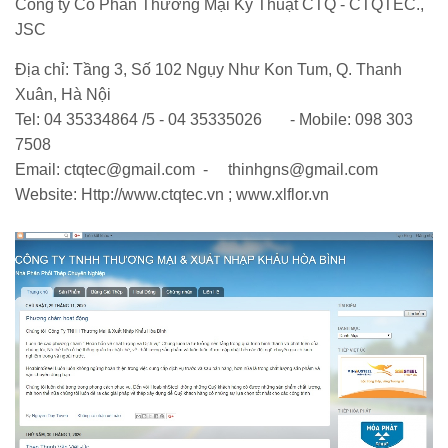
Công ty Cổ Phần Thương Mại Kỹ Thuật CTQ - CTQTEC.,
JSC
Địa chỉ: Tầng 3, Số 102 Ngụy Như Kon Tum, Q. Thanh
Xuân, Hà Nội
Tel: 04 35334864 /5 - 04 35335026 - Mobile: 098 303
7508
Email: ctqtec@gmail.com - thinhgns@gmail.com
Website: Http://www.ctqtec.vn ; www.xlflor.vn