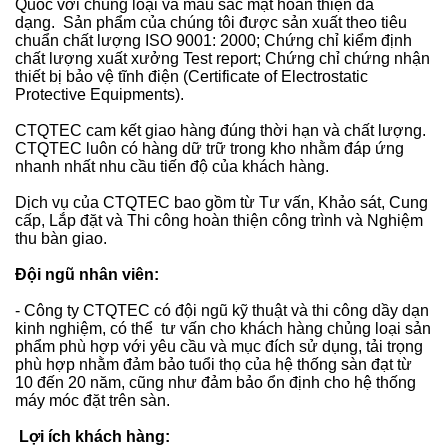
Quốc với chủng loại và màu sắc mặt hoàn thiện đa
dạng. Sản phẩm của chúng tôi được sản xuất theo tiêu
chuẩn chất lượng ISO 9001: 2000; Chứng chỉ kiểm định
chất lượng xuất xưởng Test report; Chứng chỉ chứng nhận
thiết bị bảo vệ tĩnh điện (Certificate of Electrostatic
Protective Equipments).
CTQTEC cam kết giao hàng đúng thời hạn và chất lượng.
CTQTEC luôn có hàng dữ trữ trong kho nhằm đáp ứng
nhanh nhất nhu cầu tiến độ của khách hàng.
Dịch vụ của CTQTEC bao gồm từ Tư vấn, Khảo sát, Cung
cấp, Lắp đặt và Thi công hoàn thiện công trình và Nghiệm
thu bàn giao.
Đội ngũ nhân viên:
- Công ty CTQTEC có đội ngũ kỹ thuật và thi công dầy dạn
kinh nghiệm, có thể tư vấn cho khách hàng chủng loại sản
phẩm phù hợp với yêu cầu và mục đích sử dụng, tải trọng
phù hợp nhằm đảm bảo tuổi thọ của hệ thống sàn đạt từ
10 đến 20 năm, cũng như đảm bảo ổn định cho hệ thống
máy móc đặt trên sàn.
Lợi ích khách hàng: