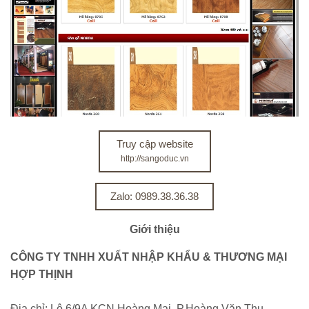
Truy cập website
http://sangoduc.vn
Zalo: 0989.38.36.38
Giới thiệu
CÔNG TY TNHH XUẤT NHẬP KHẨU & THƯƠNG MẠI
HỢP THỊNH
Địa chỉ:
Lô 6/9A KCN Hoàng Mai, P.Hoàng Văn Thụ,