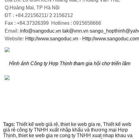
Q.Hoàng Mai, TP Hà Nội
ĐT : +84.22156211/ 2 2156212
Fax : +84.37326399 Hotlines : 0915658666
Email:
info@sangoduc.vn
tak@vnn.vn
sango_hopthinh@yah
Website:
Http://www.sangoduc.vn
-
Http://www.sangoduc.com
Hình ảnh Công ty Hợp Thịnh tham gia hội chợ triển lãm
Tags:
Thiết kế web giá rẻ,
thiet ke web gia re,
Thiết kế web
giá rẻ công ty TNHH xuất nhập khẩu và thương mại Hợp
Thịnh,
thiet ke web gia re cong ty TNHH xuat nhap khau va