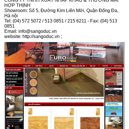
CÔNG TY TNHH XUẤT NHẬP KHẨU & THƯƠNG MẠI
HỢP THỊNH
Showroom: Số 5, Đường Kim Liên Mới, Quận Đống Đa,
Hà nội
Tel: (04) 572 5072 / 513 0851 / 215 6211 - Fax: (04) 513
0851
Email: info@sangoduc.vn
website: http://sangoduc.vn ;