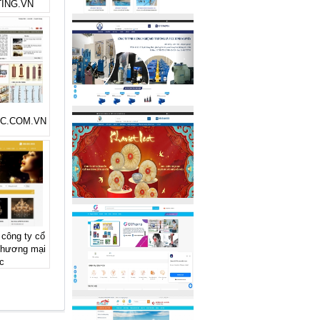
ING.VN
SLC.COM.VN
 công ty cổ
thương mại
c