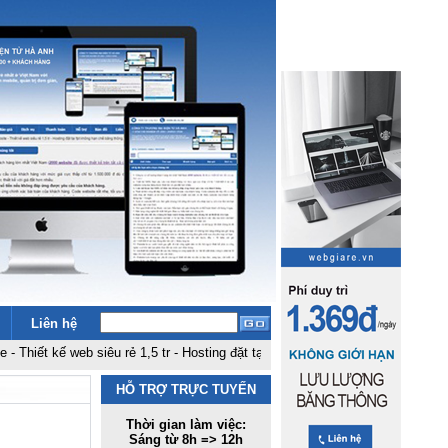
Liên hệ
ế web siêu rẻ 1,5 tr
-
Hosting đặt tại fpt không hạn chế băng thông, dung lượ
HỖ TRỢ TRỰC TUYẾN
Thời gian làm việc:
Sáng từ 8h => 12h