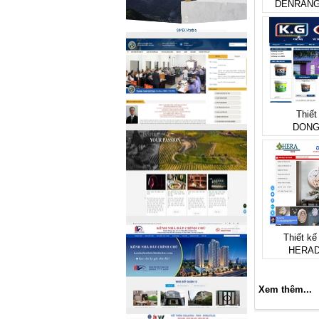
DENRAN
Thiết
DONG
Thiết kế
HERA
Xem thêm...