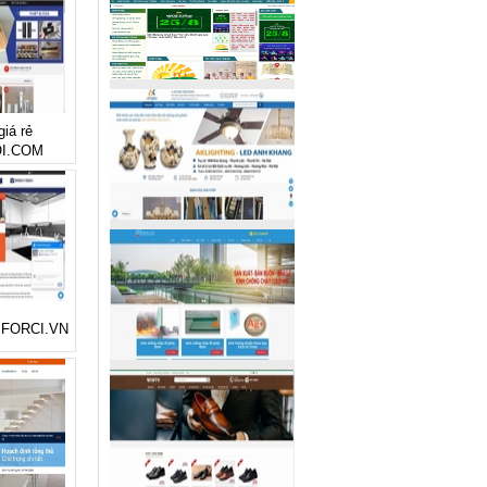
giá rẻ
I.COM
rẻ FORCI.VN