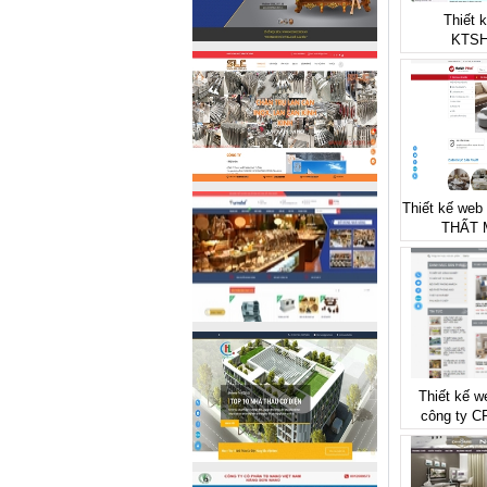
Thiết 
KTSH
Thiết kế web
THẤT 
Thiết kế w
công ty 