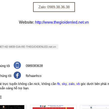
Zalo: 0989.38.36.38
Website:
http://www.thegioidenled.net.vn
IET-KE-WEB-GIA-RE-THEGIOIDENLED.net.vn
úng tôi
0989383638
húng tôi
fb/haanhco
át trực tuyến không cần nick, không cần
fb, sky, zalo, vb
góc dưới bên phải 
 sẵn sàng hỗ trợ bạn.
C