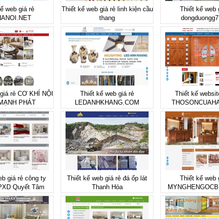
kế web giá rẻ
Thiết kế web giá rẻ linh kiện cầu
Thiết kế web 
ANOI.NET
thang
dongduongg7
 giá rẻ CƠ KHÍ NỘI
Thiết kế web giá rẻ
Thiết kế websit
MẠNH PHÁT
LEDANHKHANG.COM
THOSONCUAHA
eb giá rẻ công ty
Thiết kế web giá rẻ đá ốp lát
Thiết kế web 
CPXD Quyết Tâm
Thanh Hóa
MYNGHENGOCB