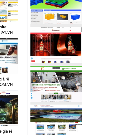
site:
AY.VN
giá rẻ
OM.VN
e giá rẻ