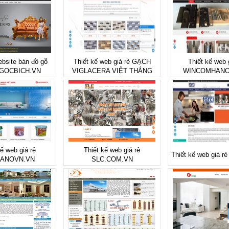
ebsite bán đồ gỗ
Thiết kế web giá rẻ GẠCH
Thiết kế web 
GOCBICH.VN
VIGLACERA VIỆT THẮNG
WINCOMHANO
kế web giá rẻ
Thiết kế web giá rẻ
Thiết kế web giá 
ANOVN.VN
SLC.COM.VN