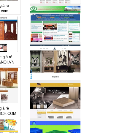
giá rẻ
.com
e giá rẻ
NOI.VN
giá rẻ
ICH.COM