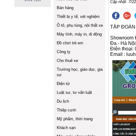
Cập nhật: 7/22
Bán hàng
Thiết bị y tế, xét nghiệm
Ô tô, phụ tùng, nội thất xe
TẬP ĐOÀN 
Máy tính, máy in, di động
Showroom Hà
Đồ chơi trẻ em
Đa - Hà Nội
Điện thoại:
Công ty
Email : luu
Cho thuê xe
Trường học, giáo dục, gia
sư
Điện tử
Luật sư, tư vấn luật
Du lịch
Thiệp cưới
Mỹ phẩm, thời trang
Khách sạn