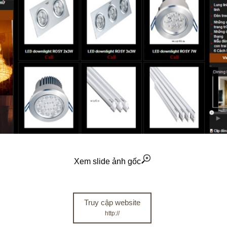
Xem slide ảnh gốc
Truy cập website
http://