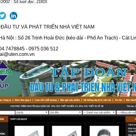
/2002 - Số lượt đọc: 21815
ĐẦU TƯ VÀ PHÁT TRIỂN NHÀ VIỆT NAM
 Nội : Số 26 Trịnh Hoài Đức (kéo dài - Phố An Trạch) - Cát Li
 04.7478845 - 0975 036 512
hai@uten.com.vn