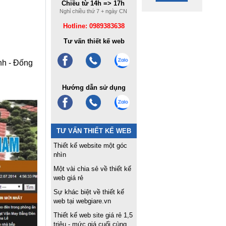
Chiều từ 14h => 17h
Nghỉ chiều thứ 7 + ngày CN
Hotline: 0989383638
Tư vấn thiết kế web
nh - Đống
Hướng dẫn sử dụng
TƯ VẤN THIẾT KẾ WEB
Thiết kế website một góc
nhìn
Một vài chia sẻ về thiết kế
web giá rẻ
Sự khác biệt về thiết kế
web tại webgiare.vn
Thiết kế web site giá rẻ 1,5
triệu - mức giá cuối cùng