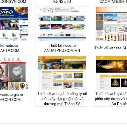
GDONGVN.COM
KENSETU
CAOMINHLIGHT
 kế website
Thiết kế website
Thiết kế website 
AHTP.COM
ANDATPHU.COM.VN
Thiết kế web giá rẻ công ty cổ
Thiết kế web giá rẻ
 website giá rẻ
phần xây dựng nội thất và
phần xây dựng và 
DECOR.COM
thương mại Thành Đô
An Phướ