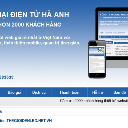
Báo giá
Dịch vụ
Thanh toán
Hỗ trợ
Bản đồ
Cảm ơn 2000 khách hàng thiết kế website
-
Thiết k
ất
site: THEGIOIDENLED.NET.VN