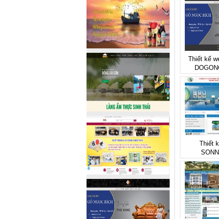
Thiết kế w
DOGON
Thiết 
SONN