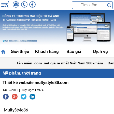
Giới thiệu
Khách hàng
Báo giá
Dịch vụ
Tên miền .com .net giá rẻ nhất Việt Nam 200k/năm
Bảng g
Mỹ phẩm, thời trang
Thiết kế website multystyle86.com
14/12/2012 | Lượt đọc: 17974
MultyStyle86