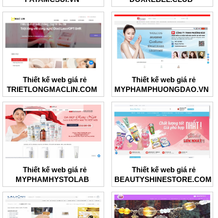
Thiết kế web giá rẻ
Thiết kế web giá rẻ
TRIETLONGMACLIN.COM
MYPHAMPHUONGDAO.VN
Thiết kế web giá rẻ
Thiết kế web giá rẻ
MYPHAMHYSTOLAB
BEAUTYSHINESTORE.COM