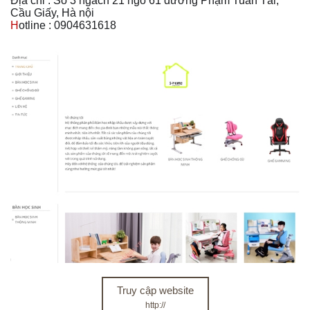
Địa chỉ : Số 3 ngách 21 ngõ 61 đường Phạm Tuấn Tài,
Cầu Giấy, Hà nội
H
otline : 0904631618
Truy cập website
http://