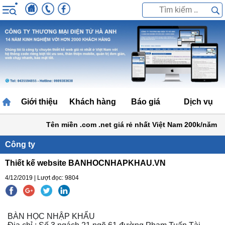
Giới thiệu
Khách hàng
Báo giá
Dịch vụ
Tên miền .com .net giá rẻ nhất Việt Nam 200k/năm
B
Công ty
Thiết kế website BANHOCNHAPKHAU.VN
4/12/2019 | Lượt đọc: 9804
BÀN HỌC NHẬP KHẨU