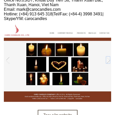
Office No.05/D7, Khuat Duy Tien Str, Thanh Xuan Bac,
Thanh Xuan, Hanoi, Viet Nam
Email: mark@carocandles.com
Hotline: (+84) 913 645 318|Tel/Fax: (+84-4) 3998 3491|
Skype/YM: carocandles
Truy cập website