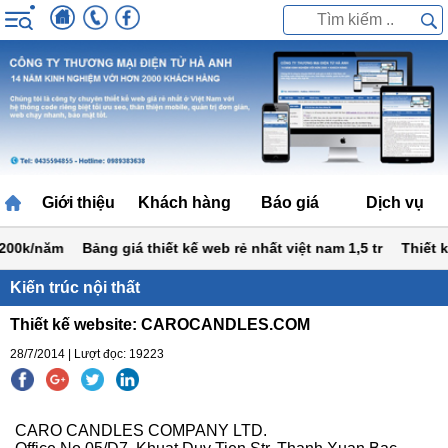
Giới thiệu
Khách hàng
Báo giá
Dịch vụ
00k/năm
Bảng giá thiết kế web rẻ nhất việt nam 1,5 tr
Thiết kế 
Kiến trúc nội thất
Thiết kế website: CAROCANDLES.COM
28/7/2014 | Lượt đọc: 19223
CARO CANDLES COMPANY LTD.