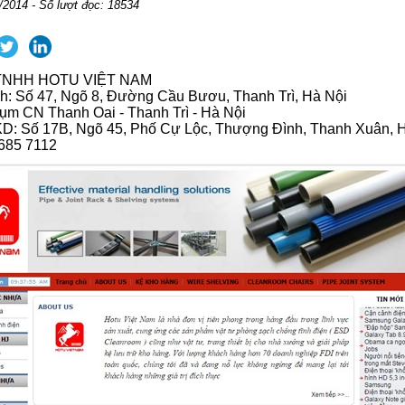
/2014 - Số lượt đọc: 18534
TNHH HOTU VIỆT NAM
h: Số 47, Ngõ 8, Đường Cầu Bươu, Thanh Trì, Hà Nội
ụm CN Thanh Oai - Thanh Trì - Hà Nội
KD: Số 17B, Ngõ 45, Phố Cự Lộc, Thượng Đình, Thanh Xuân, 
3685 7112