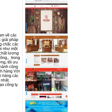
am về các
 giải pháp
g chắc các
i như một
 chất lượng
ông,, trong
ợng, tối ưu
 thành cũng
ch hàng Với
ch hàng các
 nhất.
ạo công ty