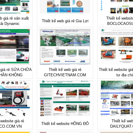
b giá rẻ sản xuất
Thiết kế websit
Thiết kế web giá rẻ Gia Lợi
tải Dynamic
BOCLOCAOS
b giá rẻ SỬA CHỮA
Thiết kế web giá rẻ
Thiết kế website gi
HÂN KHÔNG
GITECHVIETNAM.COM
tư địa ch
 website giá rẻ
Thiết kế web
Thiết kế website HỒNG ĐÔ
CO.COM.VN
DAILYQUAT