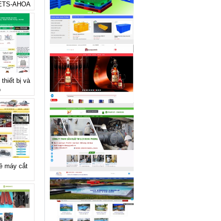
 ETS-AHOA
thiết bị và
p
rẻ máy cắt