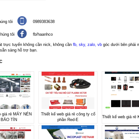
úng tôi
0989383638
húng tôi
fb/haanhco
át trực tuyến không cần nick, không cần
fb, sky, zalo, vb
góc dưới bên phải 
 sẵn sàng hỗ trợ bạn.
C
b giá rẻ MÁY NÉN
Thiết kế web giá rẻ công ty cổ
Thiết kế web giá r
 BẢO TÍN
phần Red-E