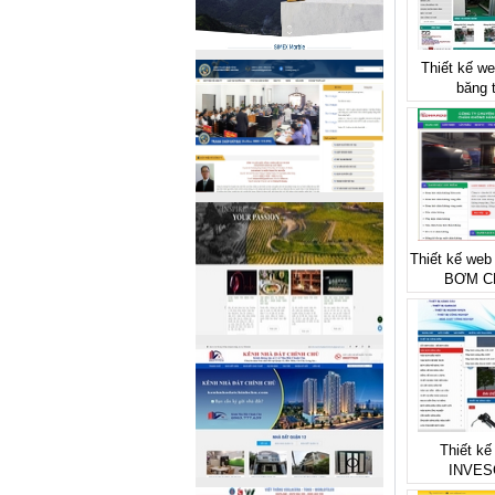
Thiết kế we
băng 
Thiết kế we
BƠM C
Thiết kế
INVES