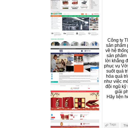
Công ty T
sản phẩm p
về hệ thốn
sản phẩm 
lời khẳng 
phục vụ Với
suốt quá t
hóa quá tr
như việc mở
đội ngũ kỹ
giải p
Hãy liện h
Tags
Th