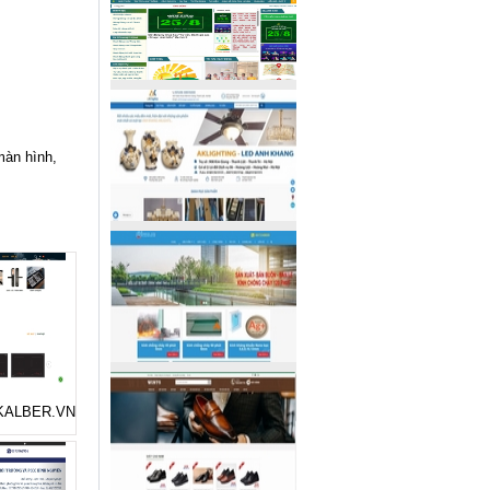
màn hình,
ẻ KALBER.VN