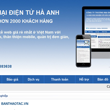
Báo giá
Dịch vụ
Thanh toán
Hỗ trợ
Bản đồ
Cảm ơn 2000
nghiệp
b : BANTHAOTAC.VN