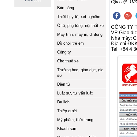
Cập nhật: 11/3
Bán hàng
Thiết bị y tế, xét nghiệm
Ô tô, phụ tùng, nội thất xe
CÔNG TY 
VP Giao dịc
Máy tính, máy in, di động
Nhà máy: C
Đồ chơi trẻ em
Địa chỉ ĐK
Tel: +84 4 
Công ty
Cho thuê xe
Trường học, giáo dục, gia
sư
Điện tử
Luật sư, tư vấn luật
Du lịch
Thiệp cưới
Mỹ phẩm, thời trang
Khách sạn