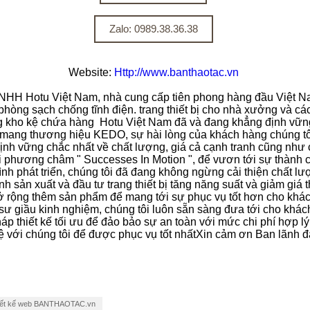
Zalo: 0989.38.36.38
Website:
Http://www.banthaotac.vn
NHH Hotu Việt Nam, nhà cung cấp tiên phong hàng đầu Việt N
hòng sạch chống tĩnh điện. trang thiết bị cho nhà xưởng và các
g kho kệ chứa hàng Hotu Việt Nam đã và đang khẳng định vữn
mang thương hiệu KEDO, sự hài lòng của khách hàng chúng tô
định vững chắc nhất về chất lượng, giá cả cạnh tranh cũng như
 phương châm " Successes In Motion ", để vươn tới sự thành c
rình phát triển, chúng tôi đã đang không ngừng cải thiện chất lư
ình sản xuất và đầu tư trang thiết bị tăng năng suất và giảm giá
 rộng thêm sản phẩm để mang tới sự phục vụ tốt hơn cho khá
 sư giầu kinh nghiệm, chúng tôi luôn sẵn sàng đưa tới cho khá
háp thiết kế tối ưu để đảo bảo sự an toàn với mức chi phí hợp lý
ệ với chúng tôi để được phục vụ tốt nhấtXin cảm ơn Ban lãnh đ
iết kế web BANTHAOTAC.vn