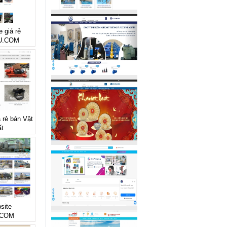
e giá rẻ
U.COM
á rẻ bán Vật
ất
site
.COM