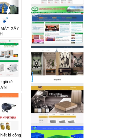
rẻ MÁY XÂY
H
e giá rẻ
.VN
thiết bị công