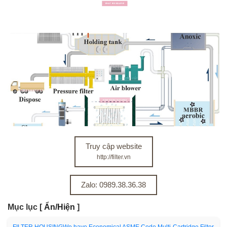
Truy cập website
http://filter.vn
Zalo: 0989.38.36.38
Mục lục
[
Ẩn/Hiện
]