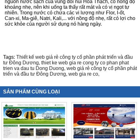
nguồn nước sạch của vùng đồi núi Hòa Thạch, có nồng độ
khoáng nhẹ, nên khi uống ta thấy rất mát và có vị ngọt tự
nhiên. Trong nước có chứa các vi lượng như Flor, I-ốt,
Can-xi, Ma-giê, Natri, Kali,... với nồng độ nhẹ, rất có lợi cho
sức khỏe của người sử dụng nó hàng ngày.
Tags:
Thiết kế web giá rẻ công ty cổ phần phát triển và đầu
tư Đông Dương,
thiet ke web gia re cong ty co phan phat
trien va dau tu Dong Duong,
web giá rẻ công ty cổ phần phát
triển và đầu tư Đông Dương,
web gia re co,
SẢN PHẨM CÙNG LOẠI