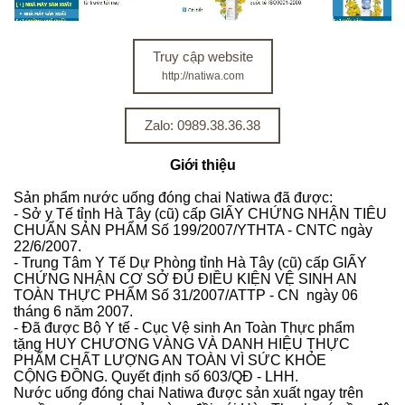
Truy cập website
http://natiwa.com
Zalo: 0989.38.36.38
Giới thiệu
Sản phẩm nước uống đóng chai Natiwa đã được:
- Sở y Tế tỉnh Hà Tây (cũ) cấp GIẤY CHỨNG NHẬN TIÊU
CHUẨN SẢN PHẨM Số 199/2007/YTHTA - CNTC ngày
22/6/2007.
- Trung Tâm Y Tế Dự Phòng tỉnh Hà Tây (cũ) cấp GIẤY
CHỨNG NHẬN CƠ SỞ ĐỦ ĐIỀU KIỆN VỆ SINH AN
TOÀN THỰC PHẨM Số 31/2007/ATTP - CN ngày 06
tháng 6 năm 2007.
- Đã được Bộ Y tế - Cục Vệ sinh An Toàn Thực phẩm
tặng HUY CHƯƠNG VÀNG VÀ DANH HIỆU THỰC
PHẨM CHẤT LƯỢNG AN TOÀN VÌ SỨC KHỎE
CỘNG ĐỒNG. Quyết định số 603/QĐ - LHH.
Nước uống đóng chai Natiwa được sản xuất ngay trên