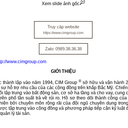
Xem slide ảnh gốc
Truy cập website
https://www.cimgroup.com
Zalo: 0989.38.36.38
ttp://www.cimgroup.com
GIỚI THIỆU
®
 thành lập vào năm 1994, CIM Group
sở hữu và vận hành 28
c sự hỗ trợ nhu cầu của các cộng đồng trên khắp Bắc Mỹ. Chiến
ôi tập trung vào bất động sản, cơ sở hạ tầng và cho vay, cung 
trên phổ tần suất trả về rủi ro. Hồ sơ theo dõi thành công của
hiện bởi chuyên môn rộng rãi của đội ngũ chuyên dụng tron
ược tập trung vào cộng đồng và phương pháp tiếp cận kỷ luật 
 quản lý tài sản.