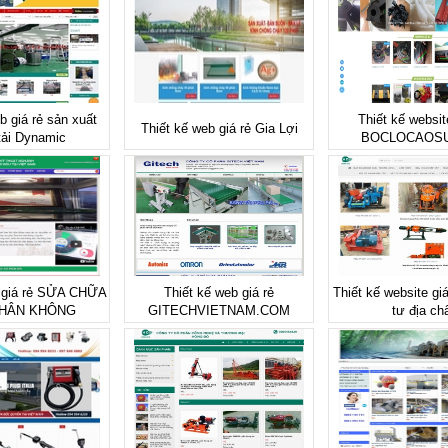
b giá rẻ sản xuất
Thiết kế websit
Thiết kế web giá rẻ Gia Lợi
tải Dynamic
BOCLOCAOS
b giá rẻ SỬA CHỮA
Thiết kế web giá rẻ
Thiết kế website gi
HÂN KHÔNG
GITECHVIETNAM.COM
tư địa ch