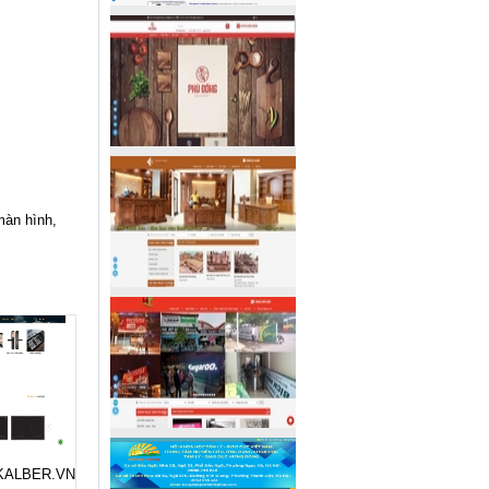
màn hình,
ẻ KALBER.VN