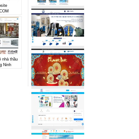
site
.COM
ẻ nhà thầu
g Ninh