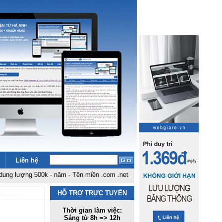
Liên hệ
ng 500k - năm
-
Tên miền .com .net giá rẻ nhất Việt Nam: 180k - năm
-
Bảng g
HỖ TRỢ TRỰC TUYẾN
Thời gian làm việc:
Sáng từ 8h => 12h