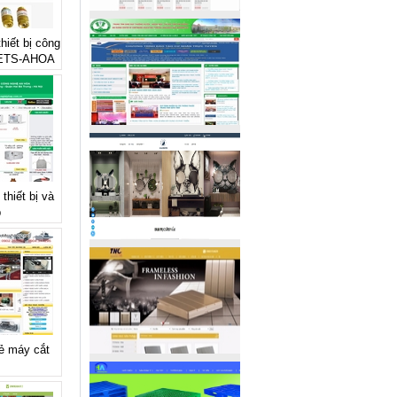
thiết bị công
 ETS-AHOA
thiết bị và
p
rẻ máy cắt