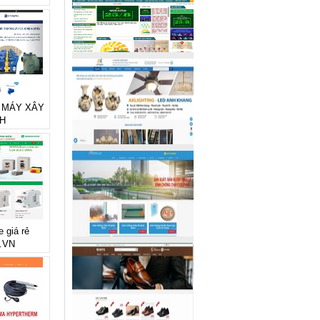
rẻ MÁY XÂY
H
e giá rẻ
.VN