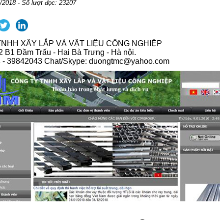
/2018 - Số lượt đọc: 23207
NHH XÂY LẮP VÀ VẬT LIỆU CÔNG NGHIỆP
 2 B1 Đầm Trấu - Hai Bà Trưng - Hà nội.
4 - 39842043 Chat/Skype: duongtmc@yahoo.com