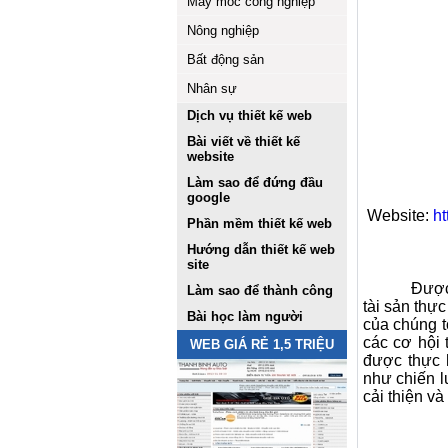
Máy móc công nghiệp
Nông nghiệp
Bất động sản
Nhân sự
Dịch vụ thiết kế web
Bài viết về thiết kế
website
Làm sao để đứng đầu
google
Website:
h
Phần mềm thiết kế web
Hướng dẫn thiết kế web
site
Được
Làm sao để thành công
tài sản thự
Bài học làm người
của chúng t
các cơ hội 
WEB GIÁ RẺ 1,5 TRIỆU
được thực 
như chiến l
cải thiện và