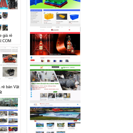
e giá rẻ
U.COM
á rẻ bán Vật
ất