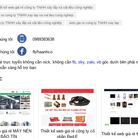
ết kế web giá rẻ công ty TNHH xây lắp và vật liệu công nghiệp
a re cong ty TNHH xay lap va vat lieu cong nghiep
g ty TNHH xây lắp và vật liệu công nghiệp
web gia re cong ty TNHH xay lap
úng tôi
0989383638
húng tôi
fb/haanhco
át trực tuyến không cần nick, không cần
fb, sky, zalo, vb
góc dưới bên phải 
 sẵn sàng hỗ trợ bạn.
C
b giá rẻ MÁY NÉN
Thiết kế web giá rẻ công ty cổ
Thiết kế web giá r
 BẢO TÍN
phần Red-E