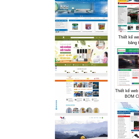
Thiết kế we
băng 
Thiết kế we
BƠM C