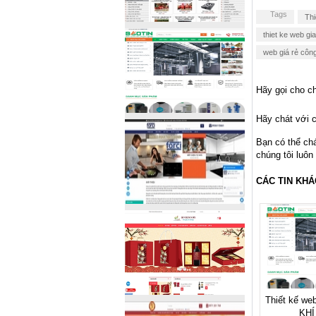
Tags
Thi
thiet ke web gi
web giá rẻ côn
Hãy gọi cho ch
Hãy chát với c
Bạn có thể ch
chúng tôi luôn
CÁC TIN KHÁ
Thiết kế we
KHÍ