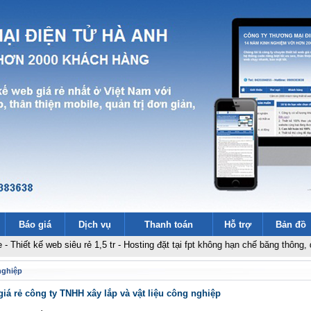
Báo giá
Dịch vụ
Thanh toán
Hỗ trợ
Bản đồ
ế web siêu rẻ 1,5 tr
-
Hosting đặt tại fpt không hạn chế băng thông, dung lượ
nghiệp
giá rẻ công ty TNHH xây lắp và vật liệu công nghiệp