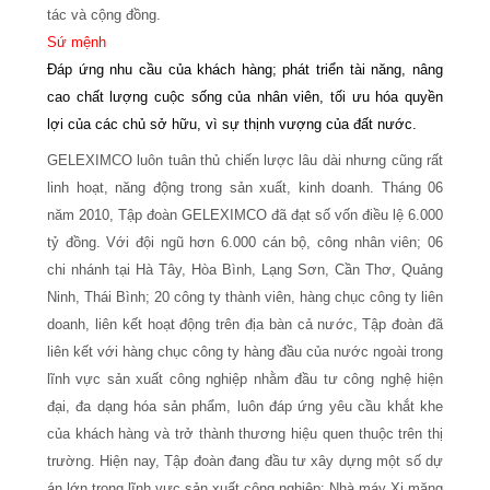
tác và cộng đồng.
Sứ mệnh
Đáp ứng nhu cầu của khách hàng; phát triển tài năng, nâng
cao chất lượng cuộc sống của nhân viên, tối ưu hóa quyền
lợi của các chủ sở hữu, vì sự thịnh vượng của đất nước.
GELEXIMCO luôn tuân thủ chiến lược lâu dài nhưng cũng rất
linh hoạt, năng động trong sản xuất, kinh doanh. Tháng 06
năm 2010, Tập đoàn GELEXIMCO đã đạt số vốn điều lệ 6.000
tỷ đồng. Với đội ngũ hơn 6.000 cán bộ, công nhân viên; 06
chi nhánh tại Hà Tây, Hòa Bình, Lạng Sơn, Cần Thơ, Quảng
Ninh, Thái Bình; 20 công ty thành viên, hàng chục công ty liên
doanh, liên kết hoạt động trên địa bàn cả nước, Tập đoàn đã
liên kết với hàng chục công ty hàng đầu của nước ngoài trong
lĩnh vực sản xuất công nghiệp nhằm đầu tư công nghệ hiện
đại, đa dạng hóa sản phẩm, luôn đáp ứng yêu cầu khắt khe
của khách hàng và trở thành thương hiệu quen thuộc trên thị
trường.
Hiện nay, Tập đoàn đang đầu tư xây dựng một số dự
án lớn trong lĩnh vực sản xuất công nghiệp: Nhà máy Xi măng