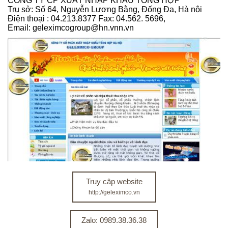
CÔNG TY CP XUẤT NHẬP KHẨU TỔNG HỢP
Trụ sở: Số 64, Nguyễn Lương Bằng, Đống Đa, Hà nội
Điện thoại : 04.213.8377 Fax: 04.562. 5696,
Email: geleximcogroup@hn.vnn.vn
Truy cập website
http://geleximco.vn
Zalo: 0989.38.36.38