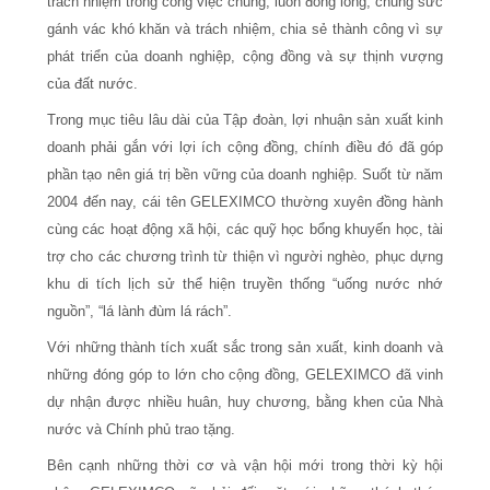
trách nhiệm trong công việc chung, luôn đồng lòng, chung sức
gánh vác khó khăn và trách nhiệm, chia sẻ thành công vì sự
phát triển của doanh nghiệp, cộng đồng và sự thịnh vượng
của đất nước.
Trong mục tiêu lâu dài của Tập đoàn, lợi nhuận sản xuất kinh
doanh phải gắn với lợi ích cộng đồng, chính điều đó đã góp
phần tạo nên giá trị bền vững của doanh nghiệp. Suốt từ năm
2004 đến nay, cái tên GELEXIMCO thường xuyên đồng hành
cùng các hoạt động xã hội, các quỹ học bổng khuyến học, tài
trợ cho các chương trình từ thiện vì người nghèo, phục dựng
khu di tích lịch sử thể hiện truyền thống “uống nước nhớ
nguồn”, “lá lành đùm lá rách”.
Với những thành tích xuất sắc trong sản xuất, kinh doanh và
những đóng góp to lớn cho cộng đồng, GELEXIMCO đã vinh
dự nhận được nhiều huân, huy chương, bằng khen của Nhà
nước và Chính phủ trao tặng.
Bên cạnh những thời cơ và vận hội mới trong thời kỳ hội