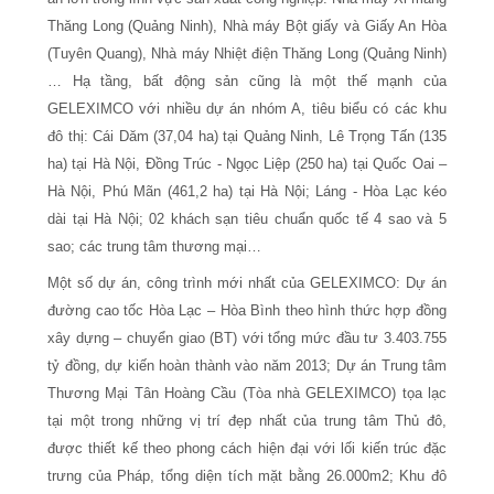
Thăng Long (Quảng Ninh), Nhà máy Bột giấy và Giấy An Hòa
(Tuyên Quang), Nhà máy Nhiệt điện Thăng Long (Quảng Ninh)
… Hạ tầng, bất động sản cũng là một thế mạnh của
GELEXIMCO với nhiều dự án nhóm A, tiêu biểu có
các khu
đô thị: Cái Dăm (37,04 ha) tại Quảng Ninh, Lê Trọng Tấn (135
ha) tại Hà Nội, Đồng Trúc - Ngọc Liệp (250 ha) tại Quốc Oai –
Hà Nội, Phú Mãn (461,2 ha) tại Hà Nội;
Láng - Hòa Lạc kéo
dài tại Hà Nội; 02 khách sạn tiêu chuẩn quốc tế 4 sao và 5
sao; các trung tâm thương mại
…
Một số dự án, công trình mới nhất của GELEXIMCO: Dự án
đường cao tốc Hòa Lạc – Hòa Bình theo hình thức hợp đồng
xây dựng – chuyển giao (BT) với tổng mức đầu tư 3.403.755
tỷ đồng, dự kiến hoàn thành vào năm 2013; Dự án Trung tâm
Thương Mại Tân Hoàng Cầu (Tòa nhà GELEXIMCO) tọa lạc
tại một trong những vị trí đẹp nhất của trung tâm Thủ đô,
được thiết kế theo phong cách hiện đại với lối kiến trúc đặc
trưng của Pháp, tổng diện tích mặt bằng 26.000m2; Khu đô