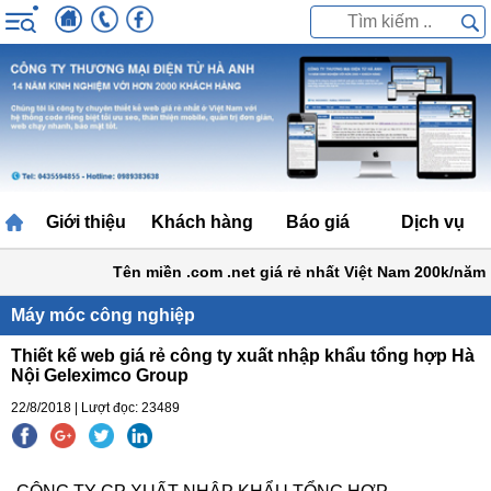
Giới thiệu
Khách hàng
Báo giá
Dịch vụ
Tên miền .com .net giá rẻ nhất Việt Nam 200k/năm
B
Máy móc công nghiệp
Thiết kế web giá rẻ công ty xuất nhập khẩu tổng hợp Hà
Nội Geleximco Group
22/8/2018 | Lượt đọc: 23489