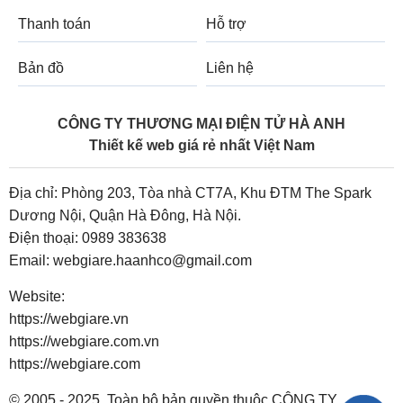
Thanh toán
Hỗ trợ
Bản đồ
Liên hệ
CÔNG TY THƯƠNG MẠI ĐIỆN TỬ HÀ ANH
Thiết kế web giá rẻ nhất Việt Nam
Địa chỉ: Phòng 203, Tòa nhà CT7A, Khu ĐTM The Spark
Dương Nội, Quận Hà Đông, Hà Nội.
Điện thoại:
0989 383638
Email:
webgiare.haanhco@gmail.com
Website:
https://webgiare.vn
https://webgiare.com.vn
https://webgiare.com
© 2005 - 2025. Toàn bộ bản quyền thuộc CÔNG TY