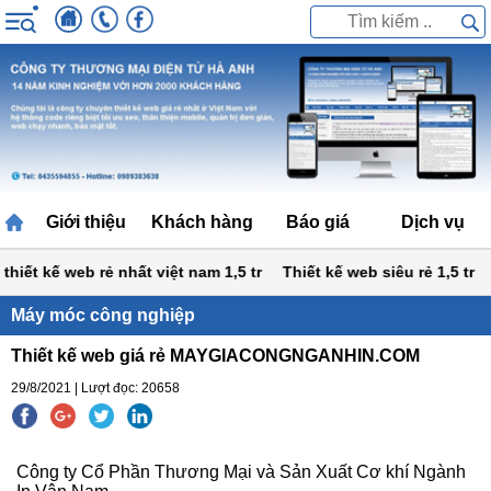
Giới thiệu
Khách hàng
Báo giá
Dịch vụ
iết kế web rẻ nhất việt nam 1,5 tr
Thiết kế web siêu rẻ 1,5 tr
H
Máy móc công nghiệp
Thiết kế web giá rẻ MAYGIACONGNGANHIN.COM
29/8/2021 | Lượt đọc: 20658
Công ty Cổ Phần Thương Mại và Sản Xuất Cơ khí Ngành