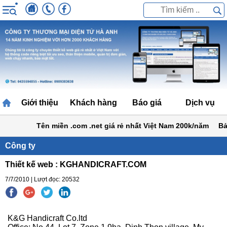
Giới thiệu
Khách hàng
Báo giá
Dịch vụ
Tên miền .com .net giá rẻ nhất Việt Nam 200k/năm
Bảng 
Công ty
Thiết kế web : KGHANDICRAFT.COM
7/7/2010 | Lượt đọc: 20532
K&G Handicraft Co.ltd