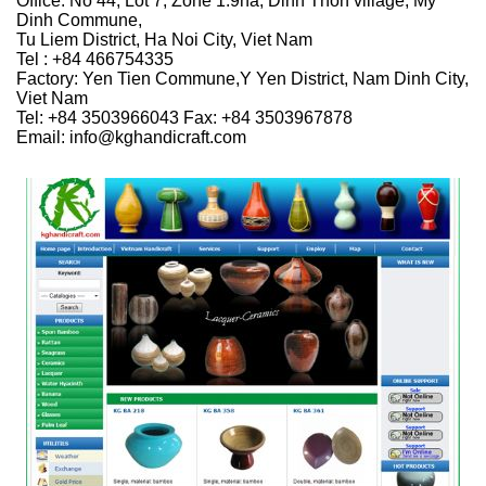
Office: No 44, Lot 7, Zone 1.9ha, Dinh Thon village, My
Dinh Commune,
Tu Liem District, Ha Noi City, Viet Nam
Tel : +84 466754335
Factory: Yen Tien Commune,Y Yen District, Nam Dinh City,
Viet Nam
Tel: +84 3503966043 Fax: +84 3503967878
Email: info@kghandicraft.com