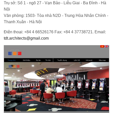
Trụ sở: Số 1 - ngõ 27 - Vạn Bảo - Liễu Giai - Ba Đình - Hà
Nội
Văn phòng: 1503- Tòa nhà N2D - Trung Hòa Nhân Chính -
Thanh Xuân - Hà Nội
Điện thoại: +84 4 66526176 Fax: +84 4 37738721. Email:
tdt.architects@gmail.com