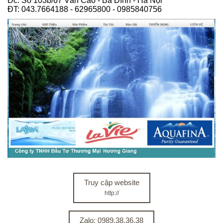
Đc: Số 103b/67 Văn Cao - Ba Đình - Hà Nội
ĐT: 043.7664188 - 62965800 - 0985840756
Truy cập website
http://
Zalo: 0989.38.36.38