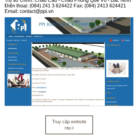
Trụ sở chính: Châu Cầu - Châu Phong Quế Võ - Bắc Ninh
Điện thoại: (084) 241 3 624422 Fax: (084) 2413 624421
Email: contact@ppi.vn
Truy cập website
http://