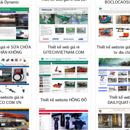
tải Dynamic
BOCLOCAOS
b giá rẻ SỬA CHỮA
Thiết kế web giá rẻ
Thiết kế website gi
HÂN KHÔNG
GITECHVIETNAM.COM
tư địa ch
 website giá rẻ
Thiết kế web
Thiết kế website HỒNG ĐÔ
CO.COM.VN
DAILYQUAT