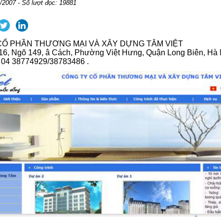
/2007 - Số lượt đọc: 19881
CỔ PHẦN THƯƠNG MẠI VÀ XÂY DỰNG TÂM VIỆT
 16, Ngõ 149, â Cách, Phường Việt Hưng, Quận Long Biên, Hà 
: 04 38774929/38783486 .