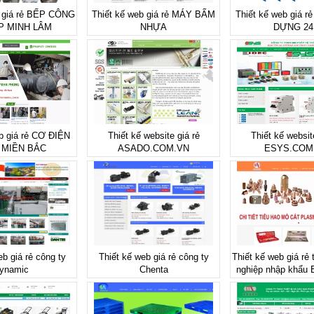
b giá rẻ BẾP CÔNG
Thiết kế web giá rẻ MÁY BẤM
Thiết kế web giá 
P MINH LÂM
NHỰA
DỰNG 24
b giá rẻ CƠ ĐIỆN
Thiết kế website giá rẻ
Thiết kế websit
 MIỀN BẮC
ASADO.COM.VN
ESYS.COM
eb giá rẻ công ty
Thiết kế web giá rẻ công ty
Thiết kế web giá rẻ 
ynamic
Chenta
nghiệp nhập khẩu