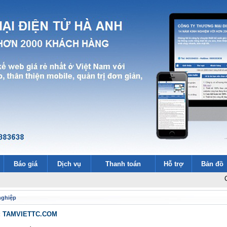
Báo giá
Dịch vụ
Thanh toán
Hỗ trợ
Bản đồ
Cảm ơn 200
nghiệp
 : TAMVIETTC.COM