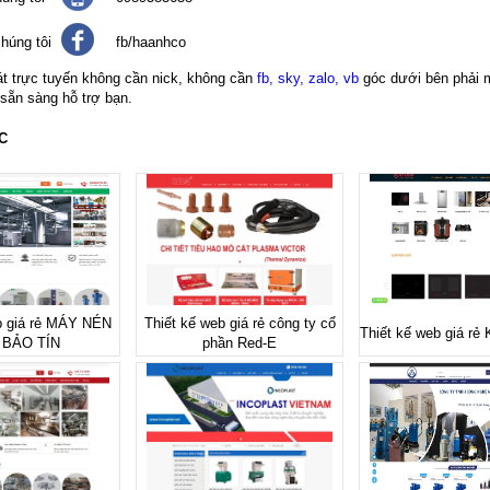
húng tôi
fb/haanhco
át trực tuyến không cần nick, không cần
fb, sky, zalo, vb
góc dưới bên phải 
 sẵn sàng hỗ trợ bạn.
C
b giá rẻ MÁY NÉN
Thiết kế web giá rẻ công ty cổ
Thiết kế web giá r
 BẢO TÍN
phần Red-E