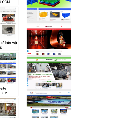
U.COM
á rẻ bán Vật
ất
site
.COM