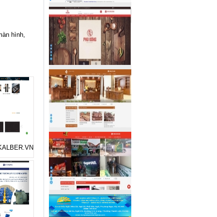
màn hình,
ẻ KALBER.VN