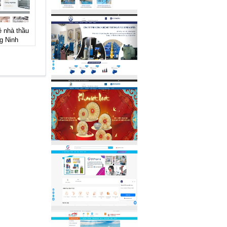
ẻ nhà thầu
g Ninh