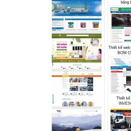
băng 
Thiết kế we
BƠM C
Thiết kế
INVES