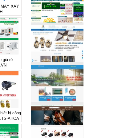
rẻ MÁY XÂY
H
e giá rẻ
.VN
thiết bị công
 ETS-AHOA