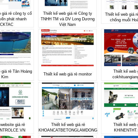
 giá rẻ công ty cổ
Thiết kế web giá rẻ Công ty
Thiết kế web giá r
yển phát nhanh
TNHH TM và DV Long Dương
chống muỗi Ho
ICKTAC
Việt Nam
 giá rẻ Tân Hoàng
Thiết kế web 
Thiết kế web giá rẻ monitor
Kim
cokhituangia
 website giá rẻ
Thiết kế web giá rẻ
Thiết kế web 
NTROLCE.VN
KHOANCATBETONGLAMDONG
KHINENTHT