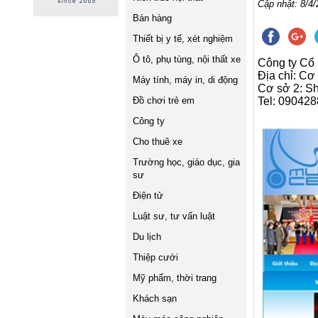
Cập nhật: 8/4/
Bán hàng
Thiết bị y tế, xét nghiệm
Ô tô, phụ tùng, nội thất xe
Công ty Cổ
Địa chỉ: Cơ
Máy tính, máy in, di động
Cơ sở 2: S
Đồ chơi trẻ em
Tel: 09042
Công ty
Cho thuê xe
Trường học, giáo dục, gia
sư
Điện tử
Luật sư, tư vấn luật
Du lịch
Thiệp cưới
Mỹ phẩm, thời trang
Khách sạn