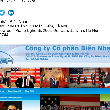
2007 - Số lượt đọc: 19795
 phần Biển Nhạc
 sở 1: 84 Quán Sứ, Hoàn Kiếm, Hà Nội
howroom Piano Nghệ Sĩ, 200E Đội Cấn, Ba ĐÌnh, Hà Nội
88744