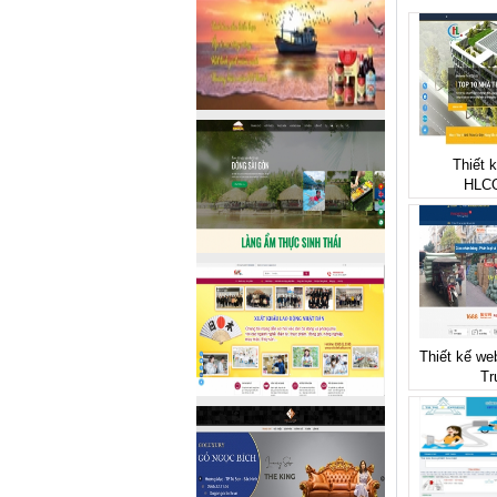
Thiết 
HLC
Thiết kế we
Tr