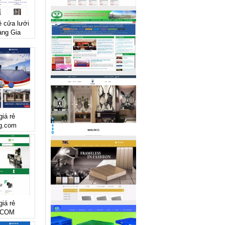
ẻ cửa lưới
àng Gia
giá rẻ
ng.com
giá rẻ
.COM