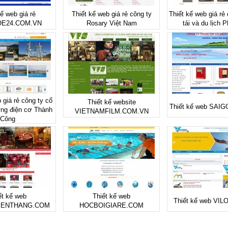
kế web giá rẻ
Thiết kế web giá rẻ công ty
Thiết kế web giá rẻ
E24.COM.VN
Rosary Việt Nam
tải và du lịch 
 giá rẻ công ty cổ
Thiết kế website
Thiết kế web SAI
ng điện cơ Thành
VIETNAMFILM.COM.VN
Công
ết kế web
Thiết kế web
Thiết kế web VI
IENTHANG.COM
HOCBOIGIARE.COM