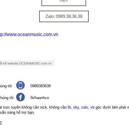
http://
Zalo: 0989.38.36.38
tp://www.oceanmusic.com.vn
iết kế website OCEANMUSIC.com.vn
úng tôi
0989383638
húng tôi
fb/haanhco
át trực tuyến không cần nick, không cần
fb, sky, zalo, vb
góc dưới bên phải 
 sẵn sàng hỗ trợ bạn.
C