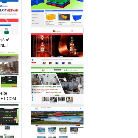
giá rẻ
.NET
site
IET.COM