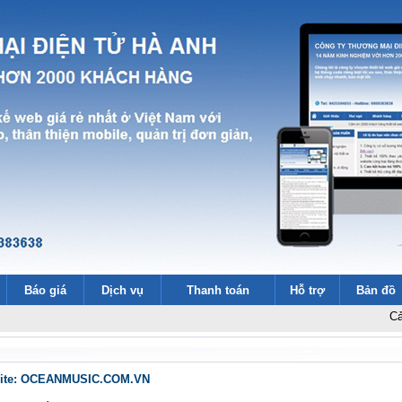
Báo giá
Dịch vụ
Thanh toán
Hỗ trợ
Bản đồ
Cảm ơn 2000
bsite: OCEANMUSIC.COM.VN