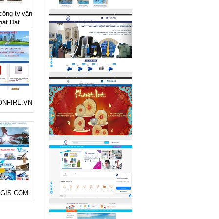
 công ty vận
Phát Đạt
GONFIRE.VN
LOGIS.COM