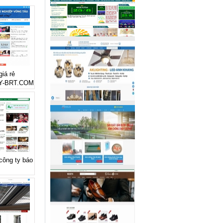
giá rẻ
Y-BRT.COM
 công ty báo