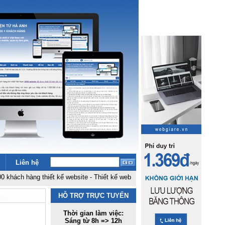
Liên hệ
ng thiết kế website
-
Thiết kế web siêu rẻ 1,5 tr
-
Hosting đặt tại fpt không
HỖ TRỢ TRỰC TUYẾN
Thời gian làm việc:
Sáng từ 8h => 12h