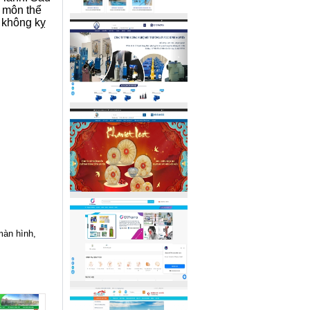
t môn thể
 không kỵ
màn hình,