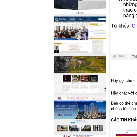
những 
thao c
nắng g
Từ khóa:
Gi
Tags
Thi
Hãy gọi cho ch
Hãy chát với c
Bạn có thể ch
chúng tôi luôn
CÁC TIN KHÁ