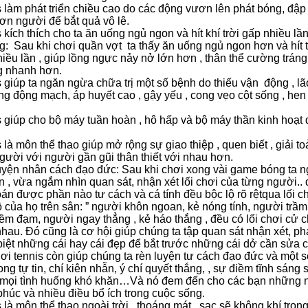
 làm phát triển chiều cao do các động vươn lên phát bóng, đập
ơn người để bắt quả vô lê.
 kích thích cho ta ăn uống ngủ ngon và hít khí trời gấp nhiều lầ
: Sau khi chơi quần vợt ta thấy ăn uống ngủ ngon hơn và hít t
iều lần , giúp lồng ngực nảy nở lớn hơn , thân thể cường tráng 
g nhanh hơn.
 giúp ta ngăn ngừa chữa trị một số bệnh do thiếu vận động , l
g động mạch, áp huyết cao , gậy yếu , cong vẹo cột sống , hen
 giúp cho bộ máy tuần hoàn , hô hấp và bộ máy thần kinh hoạt 
 là môn thể thao giúp mở rộng sự giao thiệp , quen biết , giải to
gười với người gần gũi thân thiết với nhau hơn.
yện nhân cách đạo đức: Sau khi chơi xong vài game bóng ta ng
 , vừa ngắm nhìn quan sát, nhận xét lối chơi của từng người.. 
án được phần nào tư cách và cá tính đều bộc lộ rõ rệtqua lối c
ộ của họ trên sân: ” người khôn ngoan, kẻ nóng tính, người trầm
iềm đạm, người ngay thẳng , kẻ háo thắng , đều có lối chơi cử ch
hau. Đó cũng là cơ hội giúp chúng ta tập quan sát nhận xét, p
iệt những cái hay cái đẹp để bắt trước những cái dở cần sửa
ơi tennis còn giúp chúng ta rèn luyện tư cách đạo đức và một s
ong tự tin, chí kiên nhẫn, ý chí quyết thắng, , sự điềm tĩnh sáng 
 mọi tình huống khó khăn…Và nó đem đến cho các bạn những n
húc và nhiều điều bổ ích trong cuộc sống.
 là môn thể thao ngoài trời , thoáng mát , sạc sẽ không khí tron