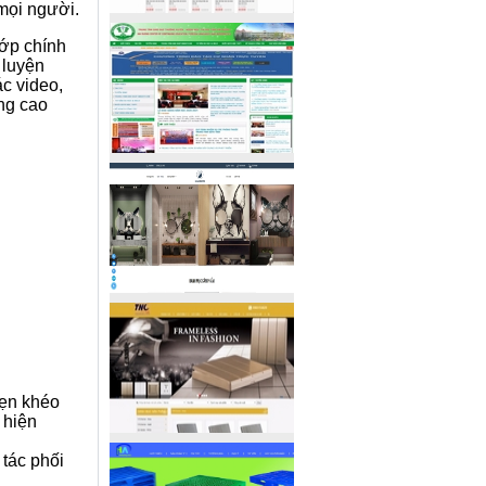
 mọi người.
lớp chính
 luyện
ác video,
âng cao
hẹn khéo
 hiện
tác phối