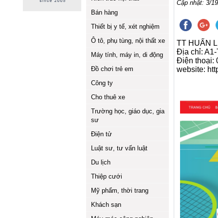
Cập nhật: 3/19
Bán hàng
Thiết bị y tế, xét nghiệm
Ô tô, phụ tùng, nội thất xe
TT HUẤN L
Địa chỉ: A
Máy tính, máy in, di động
Điện thoại:
Đồ chơi trẻ em
website: ht
Công ty
Cho thuê xe
Trường học, giáo dục, gia
sư
Điện tử
Luật sư, tư vấn luật
Du lịch
Thiệp cưới
Mỹ phẩm, thời trang
Khách sạn