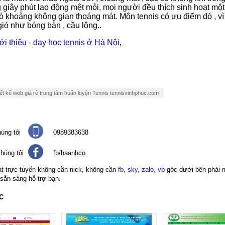
giây phút lao động mệt mỏi, mọi người đều thích sinh hoạt mộ
ó khoảng không gian thoáng mát. Môn tennis có ưu điểm đó , vì
ió như bóng bàn , cầu lông..
ới thiệu - dạy học tennis ở Hà Nội
,
ết kế web giá rẻ trung tâm huấn luyện Tennis tennisvinhphuc.com
úng tôi
0989383638
húng tôi
fb/haanhco
át trực tuyến không cần nick, không cần
fb, sky, zalo, vb
góc dưới bên phải 
 sẵn sàng hỗ trợ bạn.
C