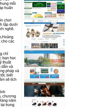
 chung mỗi
háp huấn
ốn chơi
nh lập dưới
với nghề.
àm,Hoàng
t cho các
g chỉ
ác bạn học
ỹ thuật
g dẫn và
ương pháp và
ốt, biết
âm sẽ tích
rình
em, chương
. Hàng năm
tại trung