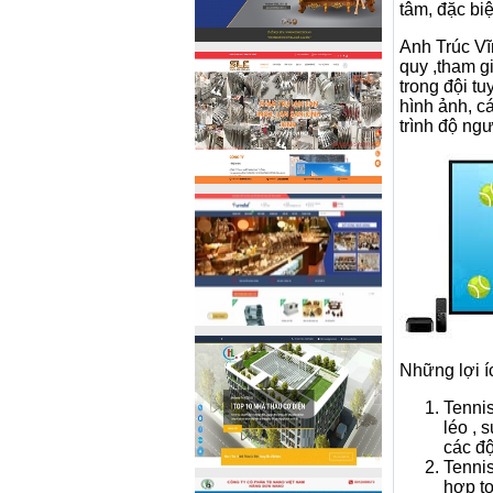
tâm, đặc bi
Anh Trúc Vĩ
quy ,tham g
trong đội t
hình ảnh, c
trình độ ng
Những lợi í
Tenni
léo , 
các đ
Tennis
hợp t