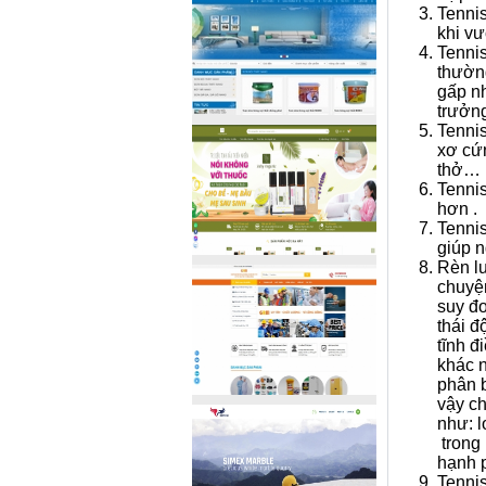
Tennis
khi vư
Tennis
thường
gấp nh
trưởn
Tennis
xơ cứn
thở…
Tennis
hơn .
Tennis
giúp n
Rèn lu
chuyện
suy đo
thái đ
tĩnh đ
khác n
phân b
vậy ch
như: l
trong
hạnh p
Tennis