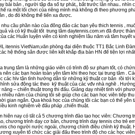
y bài bản , người tập đa số tự phát,, bắt trước lẫn nhau.. nhìn
hế ra một lối chơi của riêng mình mà không đi theo phương p
ản , do đó không thể tiến xa được.
nhu cầu phần nào của đông đảo các bạn yêu thich tennis , mu
 quả và có kỹ thuật tốt trung tâm daytennis.com.vn đã được thà
của các Huấn luyện viên có kinh nghiệm lâu năm và tâm huyết 
HL itennis VietNam,văn phòng đại diện thuộc TT1 Bắc Linh Đ
các hệ thống sân được liên kết khắp địa bàn HN để tiện lợi nhấ
 trung tâm là những giáo viên có trình độ sư phạm tốt, có chứn
a nên các bạn hoàn toàn yên tâm khi theo học tại trung tâm . C
c các hlv tận tình hướng dẫn từ những kỹ thuật cơ bản rồi tới k
hỉnh sửa động tác theo kỹ thuật của các vđv nhà nghề . Hướn
ỹ năng – chiến thuật trong thi đấu. Giảng dạy nhiệt tình với ph
nhiều năm của chúng tôi sẽ giúp cho các bạn học viên tiếp thu t
thời gian ngắn. Qua khoá học của chúng tôi các bạn có thể yên t
iều kinh nghiệm về đấu pháp ,chiến thuật.
âm hiện nay có tất cả 5 chương trình đào tạo học viên: Chương t
o, chương trình dạy cơ bản, chương trình dạy tennis cho trẻ 
ennis cho người nước ngoài, chương chình điều chỉnh kỹ thuật
ương xuyên tổ chức các giải đấu theo trình độ cho các học viên 