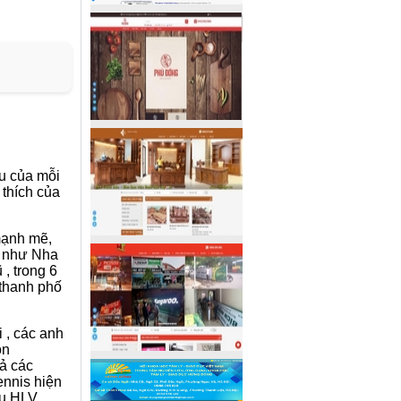
ếu của mỗi
thích của
mạnh mẽ,
c như Nha
, trong 6
 thanh phố
 , các anh
ôn
cả các
ennis hiện
ếu HLV