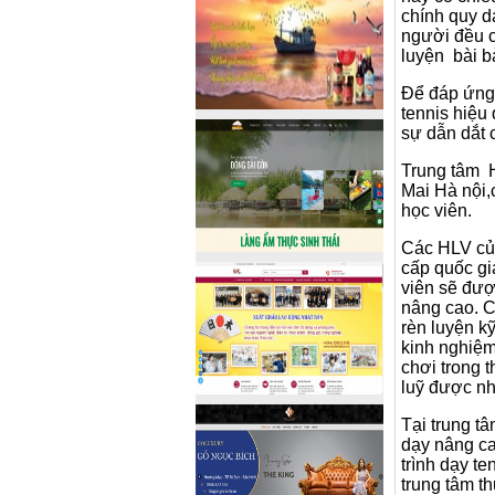
chính quy dạ
người đều c
luyện bài b
Để đáp ứng 
tennis hiệu
sự dẫn dắt 
Trung tâm 
Mai Hà nội,
học viên.
Các HLV của
cấp quốc gi
viên sẽ đượ
nâng cao. C
rèn luyện k
kinh nghiệm 
chơi trong 
luỹ được nh
Tại trung t
dạy nâng ca
trình dạy t
trung tâm th