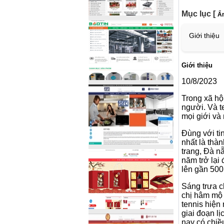
Mục lục
[
Ẩn
Giới thiệu
Giới thiệu
10/8/2023
Trong xã hộ
người. Và t
mọi giới và 
Đùng với ti
nhất là thà
trang, Đà n
năm trở lại
lên gần 500
Sáng trưa c
chị hâm mộ 
tennis hiện 
giai đoạn l
nay có chiề