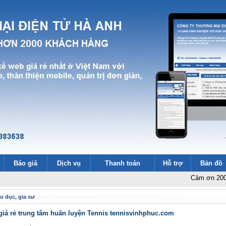
Báo giá
Dịch vụ
Thanh toán
Hỗ trợ
Bản đồ
Cảm ơn 2000 khách hà
o dục, gia sư
giá rẻ trung tâm huấn luyện Tennis tennisvinhphuc.com