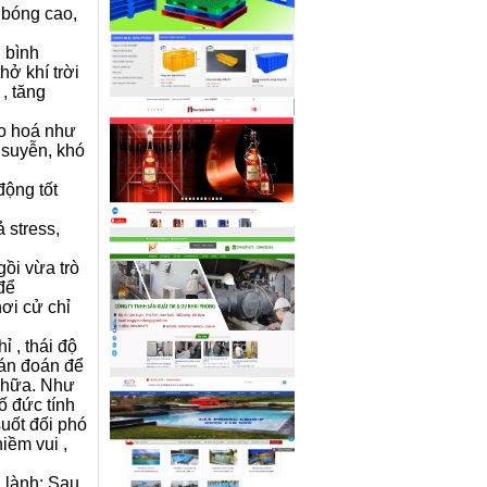
 bóng cao,
n bình
hở khí trời
, tăng
ão hoá như
 suyễn, khó
động tốt
ả stress,
ồi vừa trò
để
hơi cử chỉ
ỉ , thái độ
hán đoán để
 chữa. Như
ố đức tính
suốt đối phó
iềm vui ,
g lành: Sau