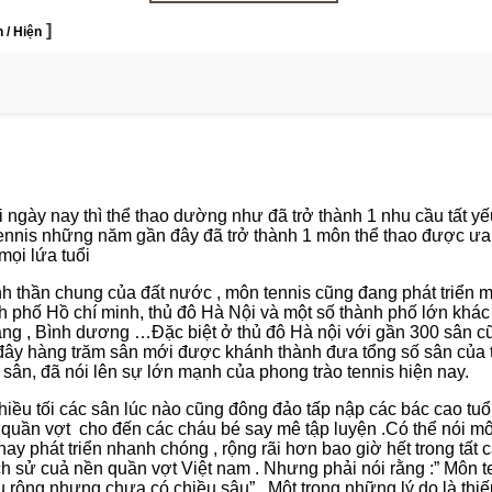
]
 / Hiện
i ngày nay thì thể thao dường như đã trở thành 1 nhu cầu tất y
ennis những năm gần đây đã trở thành 1 môn thể thao được ưa 
mọi lứa tuổi
nh thần chung của đất nước , môn tennis cũng đang phát triển 
nh phố Hồ chí minh, thủ đô Hà Nội và một số thành phố lớn khá
ẵng , Bình dương …Đặc biệt ở thủ đô Hà nội với gần 300 sân cũ 
 đây hàng trăm sân mới được khánh thành đưa tổng số sân của
 sân, đã nói lên sự lớn mạnh của phong trào tennis hiện nay.
hiều tối các sân lúc nào cũng đông đảo tấp nập các bác cao tuổi
quần vợt cho đến các cháu bé say mê tập luyện .Có thể nói m
nay phát triển nhanh chóng , rộng rãi hơn bao giờ hết trong tất 
ịch sử cuả nền quần vợt Việt nam . Nhưng phải nói rằng :” Môn t
u rộng nhưng chưa có chiều sâu” . Một trong những lý do là thi