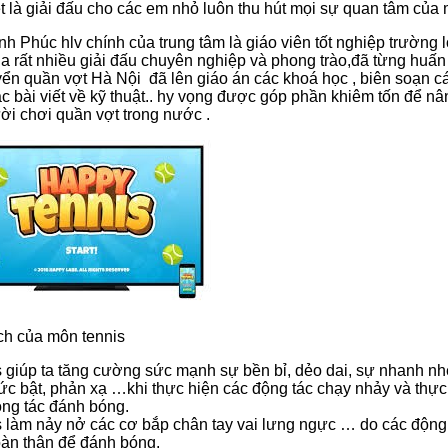
ệt là giải đấu cho các em nhỏ luôn thu hút mọi sự quan tâm của
nh Phúc hlv chính của trung tâm là giáo viên tốt nghiệp trường 
ia rất nhiều giải đấu chuyên nghiệp và phong trào,đã từng huấn
uyển quần vợt Hà Nội đã lên giáo án các khoá học , biên soạn c
ác bài viết về kỹ thuật.. hy vọng được góp phần khiêm tốn để n
ười chơi quần vợt trong nước .
ch của môn tennis
s giúp ta tăng cường sức mạnh sự bền bỉ, dẻo dai, sự nhanh n
sức bật, phản xạ …khi thực hiện các động tác chạy nhảy và thực
ộng tác đánh bóng.
 làm nảy nở các cơ bắp chân tay vai lưng ngực … do các động 
oàn thân để đánh bóng.