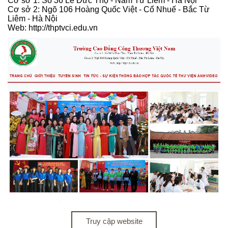
Cơ sở 1: Số 36 Lê Đức Thọ - Nam Từ Liêm - Hà Nội
Cơ sở 2: Ngõ 106 Hoàng Quốc Việt - Cổ Nhuế - Bắc Từ
Liêm - Hà Nội
Web: http://thptvci.edu.vn
Truy cập website