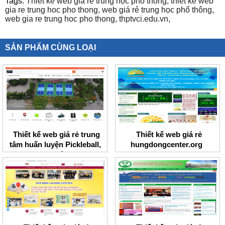
Tags:
Thiết kế web giá rẻ trung học phổ thông,
thiet ke web
gia re trung hoc pho thong,
web giá rẻ trung học phổ thông,
web gia re trung hoc pho thong,
thptvci.edu.vn,
SẢN PHẨM CÙNG LOẠI
Thiết kế web giá rẻ trung
Thiết kế web giá rẻ
tâm huấn luyện Pickleball,
hungdongcenter.org
Tennis I Việt Nam