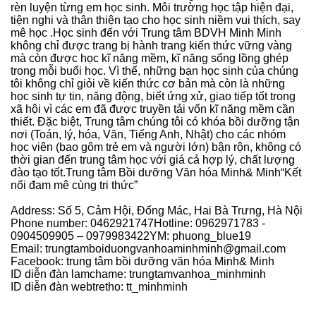
rèn luyện từng em học sinh. Môi trường học tập hiện đại,
tiện nghi và thân thiện tạo cho học sinh niềm vui thích, say
mê học .Học sinh đến với Trung tâm BDVH Minh Minh
không chỉ được trang bị hành trang kiến thức vững vàng
mà còn được học kĩ năng mềm, kĩ năng sống lồng ghép
trong mỗi buổi học. Vì thế, những bạn học sinh của chúng
tôi không chỉ giỏi về kiến thức cơ bản mà còn là những
học sinh tự tin, năng động, biết ứng xử, giao tiếp tốt trong
xã hội vì các em đã được truyền tải vốn kĩ năng mềm cần
thiết. Đặc biệt, Trung tâm chúng tôi có khóa bồi dưỡng tận
nơi (Toán, lý, hóa, Văn, Tiếng Anh, Nhật) cho các nhóm
học viên (bao gôm trẻ em và người lớn) bận rộn, không có
thời gian đến trung tâm học với giá cả hợp lý, chất lượng
đào tạo tốt.Trung tâm Bồi dưỡng Văn hóa Minh& Minh“Kết
nối đam mê cùng tri thức”
Address: Số 5, Cảm Hội, Đống Mác, Hai Bà Trưng, Hà Nội
Phone number: 0462921747Hotline: 0962971783 -
0904509905 – 0979983422YM: phuong_blue19
Email: trungtamboiduongvanhoaminhminh@gmail.com
Facebook: trung tâm bồi dưỡng văn hóa Minh& Minh
ID diễn đàn lamchame: trungtamvanhoa_minhminh
ID diễn đàn webtretho: tt_minhminh