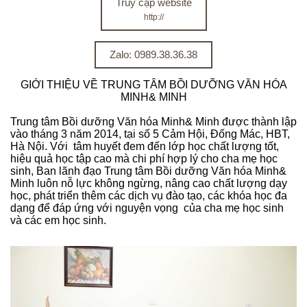
Truy cập website
http://
Zalo: 0989.38.36.38
GIỚI THIỆU VỀ TRUNG TÂM BỒI DƯỠNG VĂN HÓA
MINH& MINH
Trung tâm Bồi dưỡng Văn hóa Minh& Minh được thành lập
vào tháng 3 năm 2014, tại số 5 Cảm Hội, Đống Mác, HBT,
Hà Nội. Với tâm huyết đem đến lớp học chất lượng tốt,
hiệu quả học tập cao mà chi phí hợp lý cho cha mẹ học
sinh, Ban lãnh đạo Trung tâm Bồi dưỡng Văn hóa Minh&
Minh luôn nỗ lực không ngừng, nâng cao chất lượng dạy
học, phát triển thêm các dịch vụ đào tạo, các khóa học đa
dạng để đáp ứng với nguyện vọng của cha mẹ học sinh
và các em học sinh.