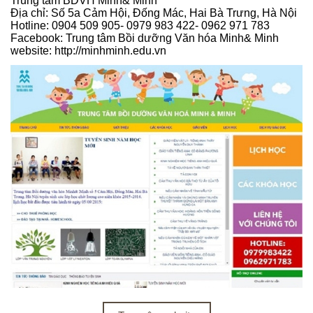
Trung tâm BDVH Minh& Minh
Địa chỉ: Số 5a Cảm Hội, Đống Mác, Hai Bà Trưng, Hà Nội
Hotline: 0904 509 905- 0979 983 422- 0962 971 783
Facebook: Trung tâm Bồi dưỡng Văn hóa Minh& Minh
website: http://minhminh.edu.vn