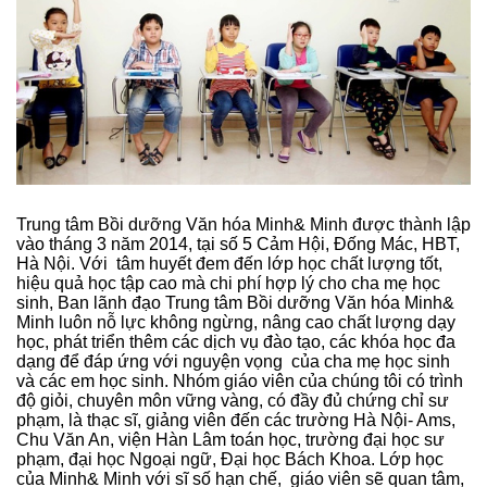
Trung tâm Bồi dưỡng Văn hóa Minh& Minh được thành lập
vào tháng 3 năm 2014, tại số 5 Cảm Hội, Đống Mác, HBT,
Hà Nội. Với tâm huyết đem đến lớp học chất lượng tốt,
hiệu quả học tập cao mà chi phí hợp lý cho cha mẹ học
sinh, Ban lãnh đạo Trung tâm Bồi dưỡng Văn hóa Minh&
Minh luôn nỗ lực không ngừng, nâng cao chất lượng dạy
học, phát triển thêm các dịch vụ đào tạo, các khóa học đa
dạng để đáp ứng với nguyện vọng của cha mẹ học sinh
và các em học sinh. Nhóm giáo viên của chúng tôi có trình
độ giỏi, chuyên môn vững vàng, có đầy đủ chứng chỉ sư
phạm, là thạc sĩ, giảng viên đến các trường Hà Nội- Ams,
Chu Văn An, viện Hàn Lâm toán học, trường đại học sư
phạm, đại học Ngoại ngữ, Đại học Bách Khoa. Lớp học
của Minh& Minh với sĩ số hạn chế, giáo viên sẽ quan tâm,